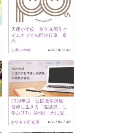
天理小学校 創立60周年タ
イムカプセル開封行事 案
内
天理小学校
■2025年3月4日
2024年度「公開教学講座―
信仰に生きる『逸話篇』に
学ぶ(10)」第6回「天に届く
理」（中西光一研究員）配
おやさと研究所
■2025年2月3日
信