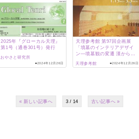
2025年『グローカル天理』
天理参考館 第97回企画展
第1号（通巻301号）発行
「墳墓のインテリアデザイ
ン―墳墓観の変遷 漢から唐
おやさと研究所
へ―」
天理参考館
■2024年12月26日
■2024年12月26日
«
3 / 14
»