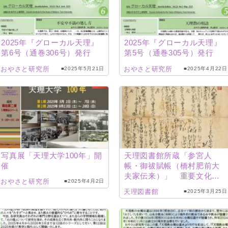
2025年『グローカル天理』
2025年『グローカル天理』
第6号（通巻306号）発行
第5号（通巻305号）発行
おやさと研究所
おやさと研究所
■2025年5月21日
■2025年4月22日
写真展「天理大学100年」開
天理図書館所蔵「参宮人
催
帳・御祓賦帳（橋村肥前大
夫家伝来）」 重要文化財
おやさと研究所
■2025年4月2日
に
天理図書館
■2025年3月25日