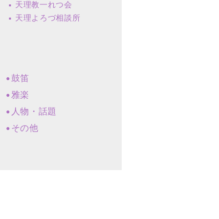
天理教一れつ会
天理よろづ相談所
鼓笛
雅楽
人物・話題
その他