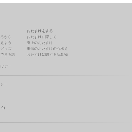
る
おたすけをする
ころから
おたすけに際して
伝えよう
身上のおたすけ
援グッズ
事情のおたすけの心構え
用できる講
おたすけに関する読み物
がけデー
リシー
.0)