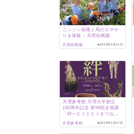
ニンジン収穫と馬のエサや
りを体験 – 天理幼稚園
天理幼稚園
■2025年3月21日
天理参考館 天理大学創立
100周年記念 第98回企画展
「絆―ヒトとヒトをつなぐ
モノ―」
天理参考館
■2025年2月27日