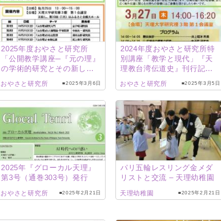
2025年度おやさと研究所
2024年度おやさと研究所特
「公開教学講座─『元の理』
別講座「教学と現代」『天
の学術的研究とその新しい
理教台湾伝道史』刊行記
展開を求めて─」
念 台湾伝道を振り返る
おやさと研究所
おやさと研究所
■2025年3月6日
■2025年3月5日
2025年『グローカル天理』
パリ五輪レスリング金メダ
第3号（通巻303号）発行
リストと交流 – 天理幼稚園
おやさと研究所
天理幼稚園
■2025年2月21日
■2025年2月21日