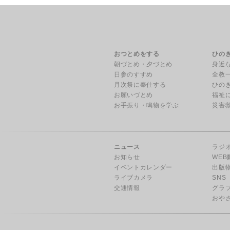
おつとめをする
ひの
朝づとめ・夕づとめ
身近
日参のすすめ
全教
月次祭に奉仕する
ひの
お願いづとめ
福祉
お手振り・鳴物を学ぶ
災害
ニュース
ラジ
お知らせ
WEB
イベントカレンダー
出版
ライブカメラ
SNS
交通情報
グラ
おや