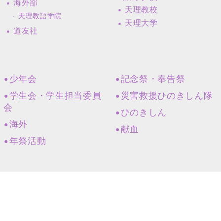
海外部
天理教校
天理教語学院
天理大学
道友社
少年会
記念祭・奉告祭
学生会・学生担当委員
災害救援ひのきしん隊
会
ひのきしん
海外
献血
年祭活動