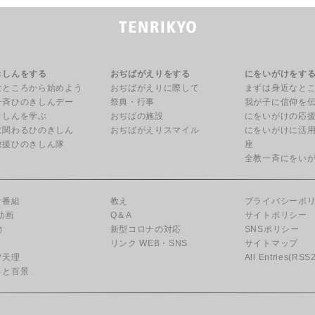
きしんをする
おぢばがえりをする
にをいがけをす
なところから始めよう
おぢばがえりに際して
まずは身近なと
一斉ひのきしんデー
祭典・行事
我が子に信仰を
きしんを学ぶ
おぢばの施設
にをいがけの応
に関わるひのきしん
おぢばがえりスマイル
にをいがけに活
救援ひのきしん隊
座
全教一斉にをい
オ番組
教え
プライバシーポ
動画
Q＆A
サイトポリシー
物
新型コロナの対応
SNSポリシー
リンク WEB・SNS
サイトマップ
フ天理
All Entries(RSS2
さと百景