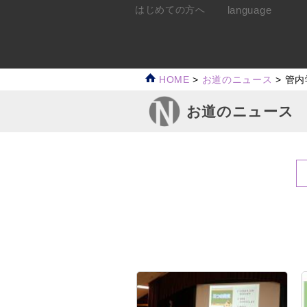
language
はじめての方へ
HOME
>
お道のニュース
>
管内
お道のニュース