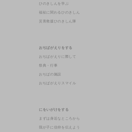
ひのきしんを学ぶ
福祉に関わるひのきしん
災害救援ひのきしん隊
おぢばがえりをする
おぢばがえりに際して
祭典・行事
おぢばの施設
おぢばがえりスマイル
にをいがけをする
まずは身近なところから
我が子に信仰を伝えよう