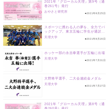
2021年『グローカル天理』第9号（通
巻261号）発行
おやさと研究所
■2021年8月25日
スポーツに携わる人の夢を、全力でバ
ックアップ。東京五輪に学生が通訳ボ
ランティアとして参加
天理大学
■2021年8月20日
ホッケー部の永吉拳選手が五輪に出場
天理大学
■2021年7月31日
大野将平選手、二大会連続金メダル
天理大学
■2021年7月27日
2021年『グローカル天理』第8号（通
巻260号）発行