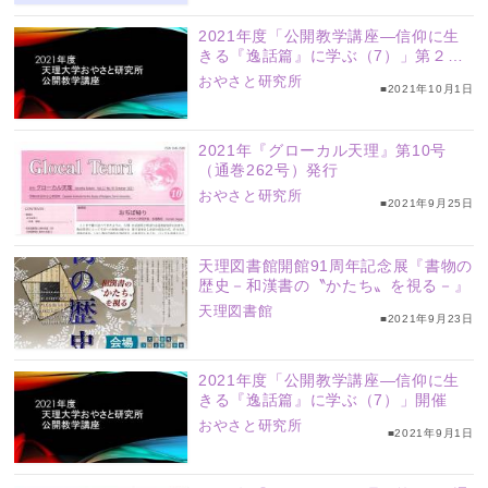
2021年度「公開教学講座―信仰に生
きる『逸話篇』に学ぶ（7）」第２回
配信
おやさと研究所
■2021年10月1日
2021年『グローカル天理』第10号
（通巻262号）発行
おやさと研究所
■2021年9月25日
天理図書館開館91周年記念展『書物の
歴史－和漢書の〝かたち〟を視る－』
天理図書館
■2021年9月23日
2021年度「公開教学講座―信仰に生
きる『逸話篇』に学ぶ（7）」開催
おやさと研究所
■2021年9月1日