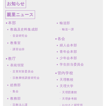
お知らせ
親里ニュース
本部
輸送部
教義及史料集成部
輸送一課
音楽研究会
各会
教養室
婦人会本部
講習会掛
青年会本部
少年会本部
教庁
学生担当委員会
表統領室
災害対策委員会
管内学校
宗教事情調査研究会
天理教校
総務部
天理大学
集会
天理図書館
教務部
天理参考館
宗教法人課
おやさと研究所