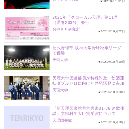
■2021年11月1日
2021年『グローカル天理』第11号
（通巻263号）発行
おやさと研究所
■2021年10月22日
硬式野球部 阪神大学野球秋季リーグ
で優勝
天理大学
■2021年10月19日
天理大学柔道部員が特殊詐欺・飲酒運
転ダブルゼロに向けた啓発活動に参加
天理大学
■2021年10月18日
『新天理図書館善本叢書31-36 連歌俳
諧』文部科学大臣賞受賞について
天理図書館
■2021年10月18日