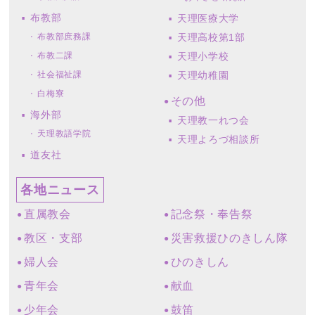
布教部
天理医療大学
布教部庶務課
天理高校第1部
布教二課
天理小学校
社会福祉課
天理幼稚園
白梅寮
その他
海外部
天理教一れつ会
天理教語学院
天理よろづ相談所
道友社
各地ニュース
直属教会
記念祭・奉告祭
教区・支部
災害救援ひのきしん隊
婦人会
ひのきしん
青年会
献血
少年会
鼓笛