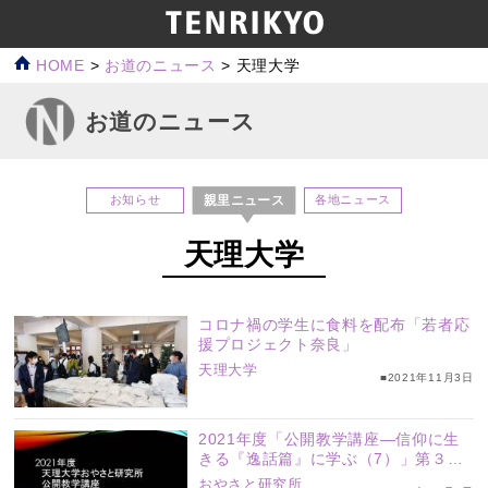
HOME
>
お道のニュース
>
天理大学
お道のニュース
親里ニュース
お知らせ
各地ニュース
天理大学
コロナ禍の学生に食料を配布「若者応
援プロジェクト奈良」
天理大学
■2021年11月3日
2021年度「公開教学講座―信仰に生
きる『逸話篇』に学ぶ（7）」第３回
配信
おやさと研究所