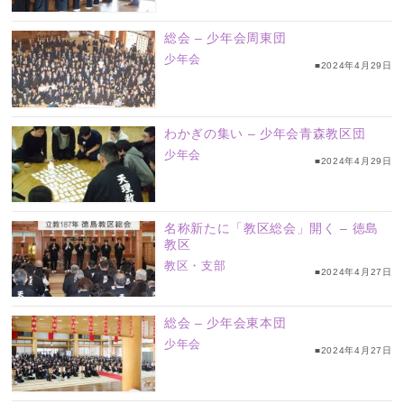
総会 – 少年会周東団
少年会
■2024年4月29日
わかぎの集い – 少年会青森教区団
少年会
■2024年4月29日
名称新たに「教区総会」開く – 徳島
教区
教区・支部
■2024年4月27日
総会 – 少年会東本団
少年会
■2024年4月27日