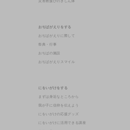
災害救援ひのきしん隊
おぢばがえりをする
おぢばがえりに際して
祭典・行事
おぢばの施設
おぢばがえりスマイル
にをいがけをする
まずは身近なところから
我が子に信仰を伝えよう
にをいがけの応援グッズ
にをいがけに活用できる講座