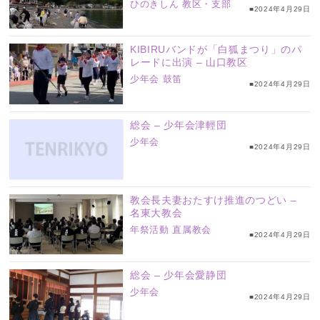
ひのきしん
教区・支部
■2024年4月29日
KIBIRUバンドが「白狐まつり」のパ
レードに出演 – 山口教区
少年会
鼓笛
■2024年4月29日
総会 – 少年会津輕団
少年会
■2024年4月29日
教会長夫妻おたすけ推進のつどい –
名東大教会
年祭活動
直属教会
■2024年4月29日
総会 – 少年会愛静団
少年会
■2024年4月29日