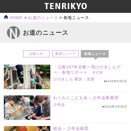
HOME
>
お道のニュース
>
各地ニュース
お道のニュース
各地ニュース
お知らせ
親里ニュース
「立教187年全教一斉ひのきしんデ
ー」各地リポート その4
ひのきしん
教区・支部
■2024年5月2日
わくわくこども会 – 少年会東愛団
少年会
■2024年4月30日
総会 – 少年会南団