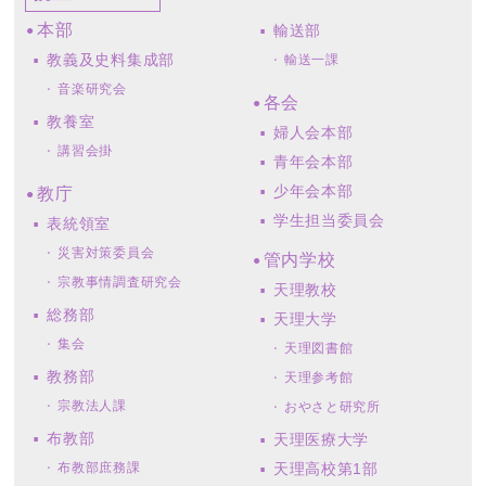
本部
輸送部
教義及史料集成部
輸送一課
音楽研究会
各会
教養室
婦人会本部
講習会掛
青年会本部
少年会本部
教庁
学生担当委員会
表統領室
災害対策委員会
管内学校
宗教事情調査研究会
天理教校
総務部
天理大学
集会
天理図書館
教務部
天理参考館
宗教法人課
おやさと研究所
布教部
天理医療大学
布教部庶務課
天理高校第1部