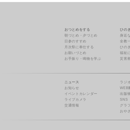
おつとめをする
ひの
朝づとめ・夕づとめ
身近
日参のすすめ
全教
月次祭に奉仕する
ひの
お願いづとめ
福祉
お手振り・鳴物を学ぶ
災害
ニュース
ラジ
お知らせ
WEB
イベントカレンダー
出版
ライブカメラ
SNS
交通情報
グラ
おや