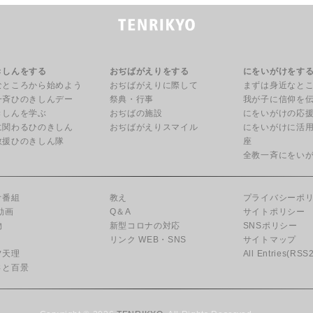
きしんをする
おぢばがえりをする
にをいがけをす
なところから始めよう
おぢばがえりに際して
まずは身近なと
一斉ひのきしんデー
祭典・行事
我が子に信仰を
きしんを学ぶ
おぢばの施設
にをいがけの応
に関わるひのきしん
おぢばがえりスマイル
にをいがけに活
救援ひのきしん隊
座
全教一斉にをい
オ番組
教え
プライバシーポ
動画
Q＆A
サイトポリシー
物
新型コロナの対応
SNSポリシー
リンク WEB・SNS
サイトマップ
フ天理
All Entries(RSS2
さと百景