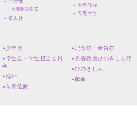
海外部
天理教校
天理教語学院
天理大学
道友社
少年会
記念祭・奉告祭
学生会・学生担当委員
災害救援ひのきしん隊
会
ひのきしん
海外
献血
年祭活動