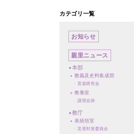
カテゴリ一覧
お知らせ
親里ニュース
本部
教義及史料集成部
音楽研究会
教養室
講習会掛
教庁
表統領室
災害対策委員会