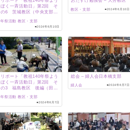
リポート「教祖140年祭よう
おたすけ勉強会 – 大分教区
ぼく一斉活動日」第2回 そ
教区・支部
■2024年6月10日
の6 茨城教区（中央支部、
新治支部、古河支部）
年祭活動
教区・支部
■2024年6月10日
リポート「教祖140年祭よう
総会 – 婦人会日本橋支部
ぼく一斉活動日」第2回 そ
婦人会
■2024年6月7日
の3 福島教区 後編（田村
支部、郡山支部、会津支
年祭活動
教区・支部
部）
■2024年6月7日