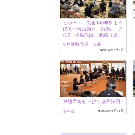
リポート「教祖140年祭よう
ぼく一斉活動日」第2回 そ
の2 福島教区 前編（福島
支部、耶麻支部、いわき支
年祭活動
教区・支部
部、安達支部）
■2024年6月5日
東地区総会 – 少年会西陣団
少年会
■2024年5月31日