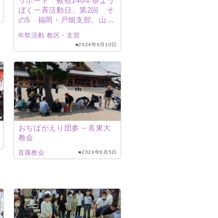
リポート「教祖140年祭よう
ぼく一斉活動日」第2回 そ
の5 福岡・戸畑支部、山
梨・富士山支部、愛媛・西
年祭活動
教区・支部
宇和支部
■2024年6月10日
おぢばがえり団参 – 名東大
教会
直属教会
■2024年6月5日