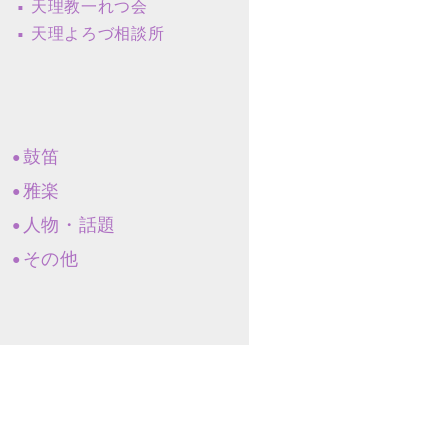
天理教一れつ会
天理よろづ相談所
鼓笛
雅楽
人物・話題
その他