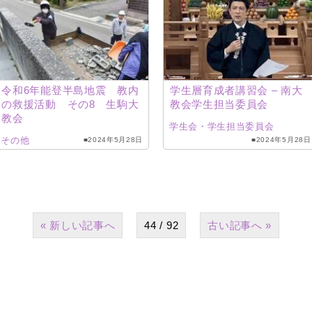
令和6年能登半島地震 教内
学生層育成者講習会 – 南大
の救援活動 その8 生駒大
教会学生担当委員会
教会
学生会・学生担当委員会
その他
■2024年5月28日
■2024年5月28日
«
44 / 92
»