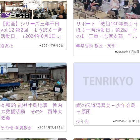
【動画】シリーズ三年千日
リポート「教祖140年祭よう
vol.12 第2回「ようぼく一斉
ぼく一斉活動日」第2回 そ
活動日」（2024年6月1日、
の1 三重・志摩支部、千
2日）
葉・君津支部
道友社
年祭活動
教区・支部
■2024年6月5日
■2024年6月4日
令和6年能登半島地震 教内
縦の伝道講習会 – 少年会島
の救援活動 その9 西陣大
ヶ原団
教会
少年会
■2024年5月31日
その他
直属教会
■2024年5月31日