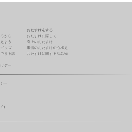
る
おたすけをする
ころから
おたすけに際して
伝えよう
身上のおたすけ
援グッズ
事情のおたすけの心構え
用できる講
おたすけに関する読み物
がけデー
リシー
.0)