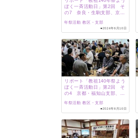
リポート「教祖140年祭よう
ぼく一斉活動日」第2回 そ
の7 奈良・生駒支部、京
都・東山支部、福井教区
年祭活動
教区・支部
（坂井支部、嶺南支部）
■2024年6月10日
リポート「教祖140年祭よう
ぼく一斉活動日」第2回 そ
の4 京都・福知山支部、東
京・大江戸支部、長野・上
年祭活動
教区・支部
小支部
■2024年6月10日