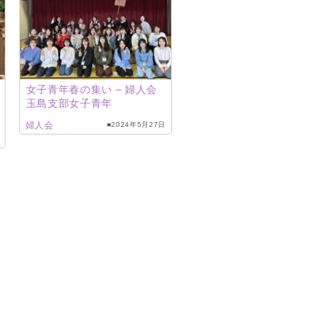
女子青年春の集い – 婦人会
玉島支部女子青年
婦人会
■2024年5月27日