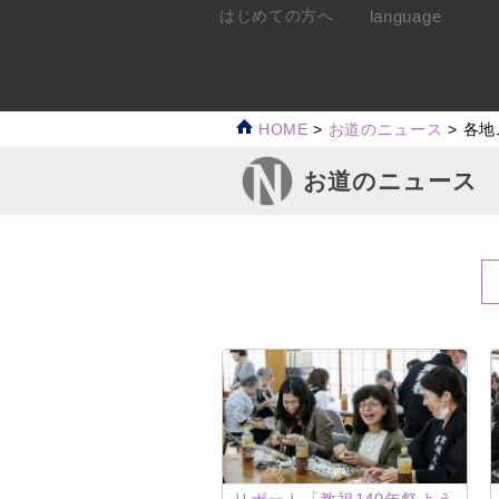
language
はじめての方へ
HOME
>
お道のニュース
>
各地
お道のニュース