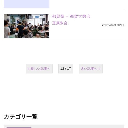
都賀祭 – 都賀大教会
直属教会
■2024年9月2日
«
12 / 17
»
カテゴリ一覧