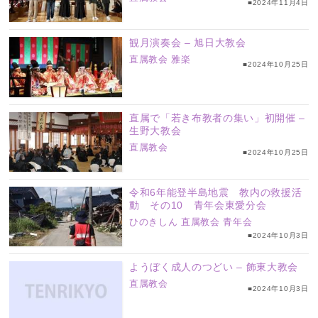
■2024年11月4日
観月演奏会 – 旭日大教会
直属教会
雅楽
■2024年10月25日
直属で「若き布教者の集い」初開催 –
生野大教会
直属教会
■2024年10月25日
令和6年能登半島地震 教内の救援活
動 その10 青年会東愛分会
ひのきしん
直属教会
青年会
■2024年10月3日
ようぼく成人のつどい – 飾東大教会
直属教会
■2024年10月3日