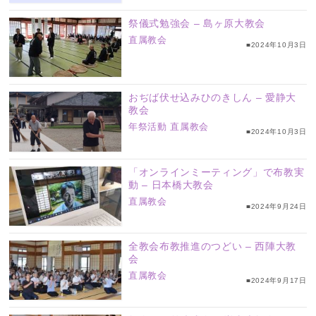
祭儀式勉強会 – 島ヶ原大教会
直属教会
■2024年10月3日
おぢば伏せ込みひのきしん – 愛静大
教会
年祭活動
直属教会
■2024年10月3日
「オンラインミーティング」で布教実
動 – 日本橋大教会
直属教会
■2024年9月24日
全教会布教推進のつどい – 西陣大教
会
直属教会
■2024年9月17日