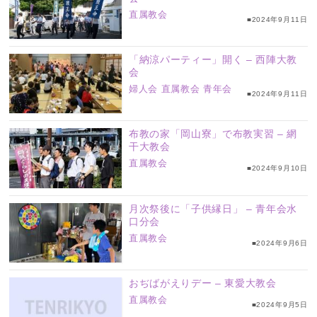
直属教会
■2024年9月11日
「納涼パーティー」開く – 西陣大教
会
婦人会
直属教会
青年会
■2024年9月11日
布教の家「岡山寮」で布教実習 – 網
干大教会
直属教会
■2024年9月10日
月次祭後に「子供縁日」 – 青年会水
口分会
直属教会
■2024年9月6日
おぢばがえりデー – 東愛大教会
直属教会
■2024年9月5日