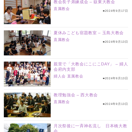
教会長子弟練成会 – 嶽東大教会
直属教会
■2024年9月17日
夏休みこども宿題教室 – 玉島大教会
直属教会
■2024年9月13日
親里で「大教会にこにこDAY」 – 婦人
会府内支部
婦人会
直属教会
■2024年9月13日
教理勉強会 – 西大教会
直属教会
■2024年9月13日
月次祭後に一斉神名流し 日本橋大教
会