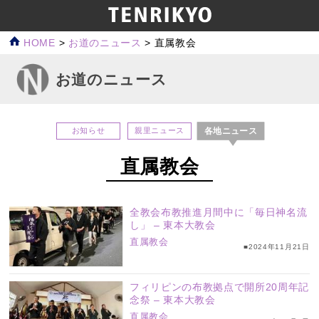
HOME
>
お道のニュース
>
直属教会
お道のニュース
各地ニュース
お知らせ
親里ニュース
直属教会
全教会布教推進月間中に「毎日神名流
し」 – 東本大教会
直属教会
■2024年11月21日
フィリピンの布教拠点で開所20周年記
念祭 – 東本大教会
直属教会