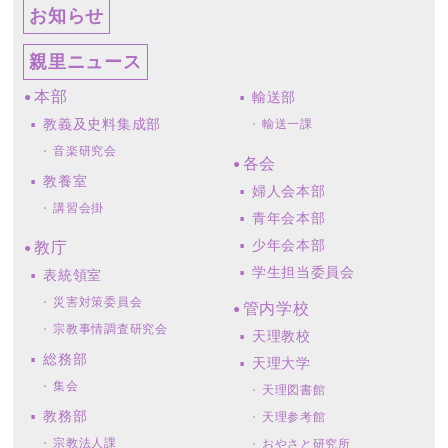
お知らせ
親里ニュース
本部
輸送部
教義及史料集成部
輸送一課
音楽研究会
各会
教養室
婦人会本部
講習会掛
青年会本部
少年会本部
教庁
学生担当委員会
表統領室
災害対策委員会
管内学校
宗教事情調査研究会
天理教校
総務部
天理大学
集会
天理図書館
教務部
天理参考館
宗教法人課
おやさと研究所