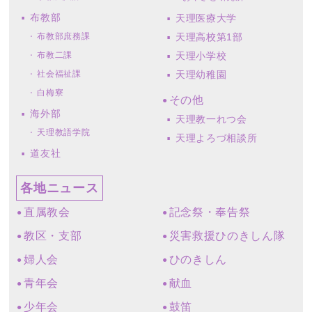
布教部
天理医療大学
布教部庶務課
天理高校第1部
布教二課
天理小学校
社会福祉課
天理幼稚園
白梅寮
その他
海外部
天理教一れつ会
天理教語学院
天理よろづ相談所
道友社
各地ニュース
直属教会
記念祭・奉告祭
教区・支部
災害救援ひのきしん隊
婦人会
ひのきしん
青年会
献血
少年会
鼓笛