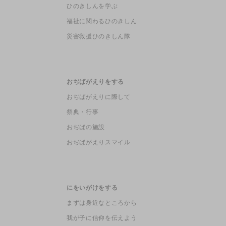
ひのきしんを学ぶ
福祉に関わるひのきしん
災害救援ひのきしん隊
おぢばがえりをする
おぢばがえりに際して
祭典・行事
おぢばの施設
おぢばがえりスマイル
にをいがけをする
まずは身近なところから
我が子に信仰を伝えよう