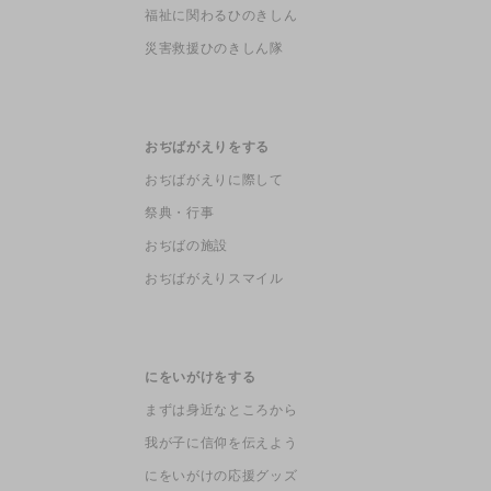
福祉に関わるひのきしん
災害救援ひのきしん隊
おぢばがえりをする
おぢばがえりに際して
祭典・行事
おぢばの施設
おぢばがえりスマイル
にをいがけをする
まずは身近なところから
我が子に信仰を伝えよう
にをいがけの応援グッズ