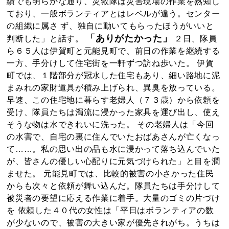
績でも明らかな通り、災救隊は災害現場の作業を熟知し
ており、一般ボランティアとはレベルが違う。センター
の組織に属さ ず、独自に動いてもらったほうがいいと
「ありがたかった」
判断した」と話す。
２日、隊員
ら６５人は伊賀町と元能見町で、前日の作業を継続する
一方、手分けして住宅街を一軒ずつ訪ね歩いた。 伊賀
町では、１階部分が冠水した住宅もあり、細い路地に泥
まみれの家財道具が積み上げられ、異臭を放っている。
早速、この住宅地に暮らす老婦人（７３歳）から依頼を
受け、隊員たちは濁流に浸かった家具を運び出し、使え
そうな物は水できれいに洗った。 その老婦人は「今回
の水害で、自宅の裏に住んでいたおばあさんが亡くなっ
て……。私の思い出の品も水に浸かって落ち込んでいた
が、皆さんの優しい心配りに元気づけられた」と目を潤
ませた。 元能見町では、比較的被害の小さかった住民
からも次々と依頼が舞い込んだ。隊員たちは手分けして
被災者の要望に応える作業に着手。大量のゴミの片づけ
を 依頼した４０代の女性は「平日はボランティアの数
が少ないので、被害の大きい家が優先されがち。うちは