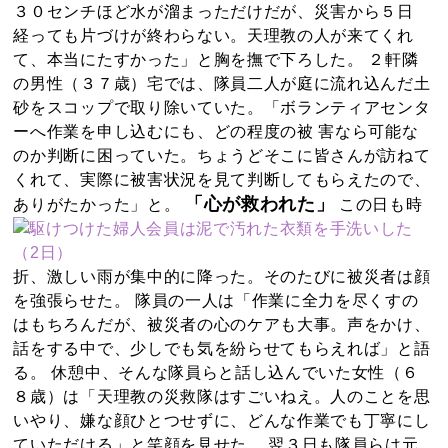
３０センチほど水が溜まっただけだが、災害から５日
経っても片づけが終わらない。天理教の人が来てくれ
て、本当にたすかった」と胸を撫で下ろした。 ２軒隣
の男性（３７歳）宅では、隊員二人が庭に流れ込んだ土
砂をスコップで取り除いていた。「ボランティアセンタ
ーへ作業を申し込むにも、どの程度の被 害なら可能な
のか判断に困っていた。ちょうどそこに皆さんが訪ねて
くれて、実際に被害状況を見て判断してもらえたので、
「心が救われた」
ありがたかった」と。
この日も時
折、激しい雨が集中的に降った。そのたびに被災者は顔
を強張らせた。 隊員の一人は「作業に全力を尽くすの
はもちろんだが、被災者の心のケアも大事。声をかけ、
話をする中で、少しでも気を紛らせてもらえれば」と語
る。 休憩中、そんな隊員らと話し込んでいた女性（６
８歳）は「天理教の災救隊はすごいねえ。人のことを思
いやり、嫌な顔ひとつせずに、どんな作業でも丁寧にし
ていただける」と笑顔を見せた。 翌３日も隊員らは元