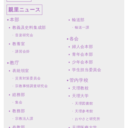
親里ニュース
本部
輸送部
教義及史料集成部
輸送一課
音楽研究会
各会
教養室
婦人会本部
講習会掛
青年会本部
少年会本部
教庁
学生担当委員会
表統領室
災害対策委員会
管内学校
宗教事情調査研究会
天理教校
総務部
天理大学
集会
天理図書館
教務部
天理参考館
宗教法人課
おやさと研究所
布教部
天理医療大学