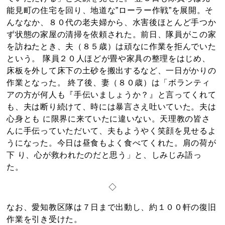
能見町の住宅を回り、地道な”ローラー作戦”を展開。そ
んななか、８０代の老夫婦から、水害後ほとんど手つか
ず状態の家屋の清掃を依頼された。前日、隊員がこの家
を訪ねたとき、夫（８５歳）は頑なに作業を拒んでいた
という。 隊員２０人ほどが畳や家具の整理をはじめ、
床板を外して床下の土砂を搬出するなど、一日がかりの
作業となった。 終了後、妻（８０歳）は「ボランティ
アの方が何人も『手伝いましょうか？』と言ってくれて
も、夫は断り続けて、時には暴言さえ吐いていた。夫は
心身とも に限界に来ていたに違いない。天理教の皆さ
んに手伝っていただいて、夫もようやく笑顔を見せるよ
うになった。今日は昼食もよく食べてくれた。肩の荷が
下 り、心が救われたのだと思う」と、しみじみ語っ
た。
◇
なお、愛知教区隊は７日まで出動し、約１００軒の復旧
作業を引き受けた。