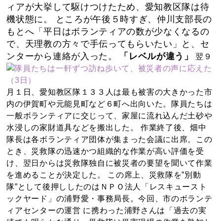
ィアが大挙して駆けつけたため、愛知教区隊は待
機状態に。 ところが午後５時すぎ、仲川支部長の
もとへ「平日はボランティアの数が少なくなるの
で、天理教の方々で手伝ってもらいたい」と、セ
ンターから連絡が入った。
「レベルが違う」
翌９
月１日、愛知教区隊１３３人は最も被害の大きかった市
内の伊賀町や元能見町など６町へ出向いた。隊員たちは
一般ボランティアに交じって、家屋に流れ込んだ土砂や
水浸しの家財道具などを搬出した。 作業終了後、畑中
隊長は各ボランティア団体が集まった会議に出席。この
とき、災救隊の迅速かつ組織的な作業が高い評価を受
け、翌日からは災救隊独自に被災者の要望を聞いて作業
を進めることが決定した。 この席上、災救隊を”別動
隊”として後押ししたのはＮＰＯ法人「レスキュースト
ックヤード」の浦野愛・事務局長。今回、市のボランテ
ィアセンターの運営 に携わった浦野さんは「過去の実