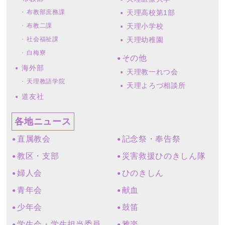
布教部庶務課
天理高校第1部
布教二課
天理小学校
社会福祉課
天理幼稚園
白梅寮
その他
海外部
天理教一れつ会
天理教語学院
天理よろづ相談所
道友社
各地ニュース
直属教会
記念祭・奉告祭
教区・支部
災害救援ひのきしん隊
婦人会
ひのきしん
青年会
献血
少年会
鼓笛
学生会・学生担当委員
雅楽