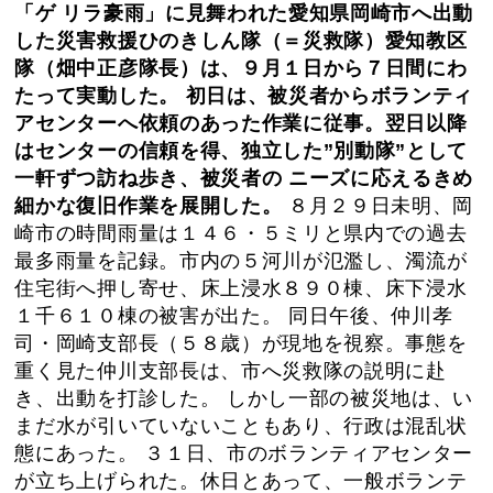
「ゲ リラ豪雨」に見舞われた愛知県岡崎市へ出動
した災害救援ひのきしん隊（＝災救隊）愛知教区
隊（畑中正彦隊長）は、９月１日から７日間にわ
たって実動した。 初日は、被災者からボランティ
アセンターへ依頼のあった作業に従事。翌日以降
はセンターの信頼を得、独立した”別動隊”として
一軒ずつ訪ね歩き、被災者の ニーズに応えるきめ
細かな復旧作業を展開した。
８月２９日未明、岡
崎市の時間雨量は１４６・５ミリと県内での過去
最多雨量を記録。市内の５河川が氾濫し、濁流が
住宅街へ押し寄せ、床上浸水８９０棟、床下浸水
１千６１０棟の被害が出た。 同日午後、仲川孝
司・岡崎支部長（５８歳）が現地を視察。事態を
重く見た仲川支部長は、市へ災救隊の説明に赴
き、出動を打診した。 しかし一部の被災地は、い
まだ水が引いていないこともあり、行政は混乱状
態にあった。 ３１日、市のボランティアセンター
が立ち上げられた。休日とあって、一般ボランテ