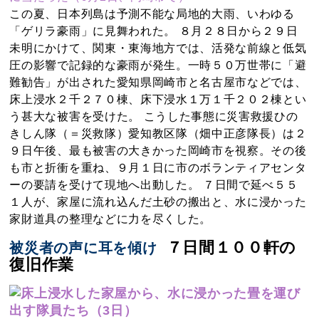
この夏、日本列島は予測不能な局地的大雨、いわゆる
「ゲリラ豪雨」に見舞われた。 ８月２８日から２９日
未明にかけて、関東・東海地方では、活発な前線と低気
圧の影響で記録的な豪雨が発生。一時５０万世帯に「避
難勧告」が出された愛知県岡崎市と名古屋市などでは、
床上浸水２千２７０棟、床下浸水１万１千２０２棟とい
う甚大な被害を受けた。 こうした事態に災害救援ひの
きしん隊（＝災救隊）愛知教区隊（畑中正彦隊長）は２
９日午後、最も被害の大きかった岡崎市を視察。その後
も市と折衝を重ね、９月１日に市のボランティアセンタ
ーの要請を受けて現地へ出動した。 ７日間で延べ５５
１人が、家屋に流れ込んだ土砂の搬出と、水に浸かった
家財道具の整理などに力を尽くした。
７日間１００軒の
被災者の声に耳を傾け
復旧作業