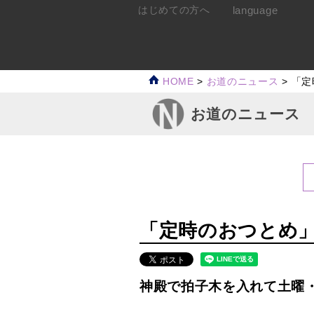
language
はじめての方へ
HOME
>
お道のニュース
>
「定
お道のニュース
「定時のおつとめ」
神殿で拍子木を入れて土曜