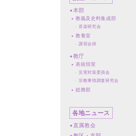
本部
教義及史料集成部
音楽研究会
教養室
講習会掛
教庁
表統領室
災害対策委員会
宗教事情調査研究会
総務部
各地ニュース
直属教会
教区・支部