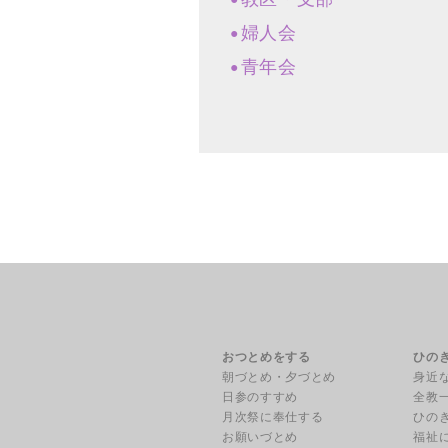
婦人会
青年会
おつとめをする
ひの
朝づとめ・夕づとめ
身近
日参のすすめ
全教
月次祭に奉仕する
ひの
お願いづとめ
福祉