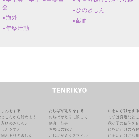
会
ひのきしん
海外
献血
年祭活動
きしんをする
おぢばがえりをする
にをいがけをす
なところから始めよう
おぢばがえりに際して
まずは身近なと
一斉ひのきしんデー
祭典・行事
我が子に信仰を
きしんを学ぶ
おぢばの施設
にをいがけの応
に関わるひのきしん
おぢばがえりスマイル
にをいがけに活