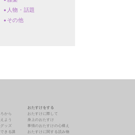
人物・話題
その他
る
おたすけをする
ころから
おたすけに際して
伝えよう
身上のおたすけ
援グッズ
事情のおたすけの心構え
用できる講
おたすけに関する読み物