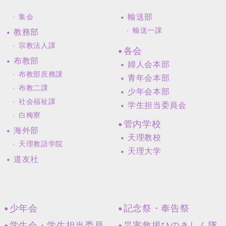
輸送部
集会
輸送一課
教務部
宗教法人課
各会
布教部
婦人会本部
布教部庶務課
青年会本部
布教二課
少年会本部
社会福祉課
学生担当委員会
白梅寮
管内学校
海外部
天理教校
天理教語学院
天理大学
道友社
少年会
記念祭・奉告祭
学生会・学生担当委員
災害救援ひのきしん隊