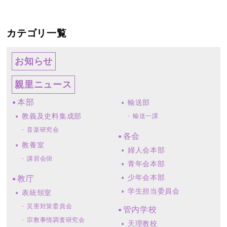
カテゴリ一覧
お知らせ
親里ニュース
本部
輸送部
教義及史料集成部
輸送一課
音楽研究会
各会
教養室
婦人会本部
講習会掛
青年会本部
少年会本部
教庁
学生担当委員会
表統領室
災害対策委員会
管内学校
宗教事情調査研究会
天理教校