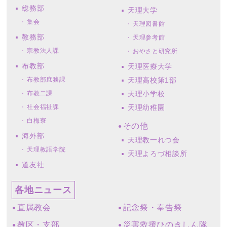
総務部
天理大学
集会
天理図書館
教務部
天理参考館
宗教法人課
おやさと研究所
布教部
天理医療大学
布教部庶務課
天理高校第1部
布教二課
天理小学校
社会福祉課
天理幼稚園
白梅寮
その他
海外部
天理教一れつ会
天理教語学院
天理よろづ相談所
道友社
各地ニュース
直属教会
記念祭・奉告祭
教区・支部
災害救援ひのきしん隊