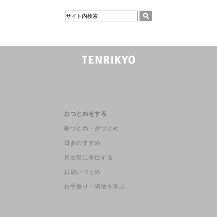
おつとめをする
朝づとめ・夕づとめ
日参のすすめ
月次祭に奉仕する
お願いづとめ
お手振り・鳴物を学ぶ