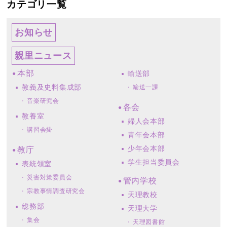
カテゴリ一覧
お知らせ
親里ニュース
本部
輸送部
教義及史料集成部
輸送一課
音楽研究会
各会
教養室
婦人会本部
講習会掛
青年会本部
少年会本部
教庁
学生担当委員会
表統領室
災害対策委員会
管内学校
宗教事情調査研究会
天理教校
総務部
天理大学
集会
天理図書館