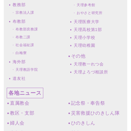
教務部
天理参考館
宗教法人課
おやさと研究所
布教部
天理医療大学
布教部庶務課
天理高校第1部
布教二課
天理小学校
社会福祉課
天理幼稚園
白梅寮
その他
海外部
天理教一れつ会
天理教語学院
天理よろづ相談所
道友社
各地ニュース
直属教会
記念祭・奉告祭
教区・支部
災害救援ひのきしん隊
婦人会
ひのきしん