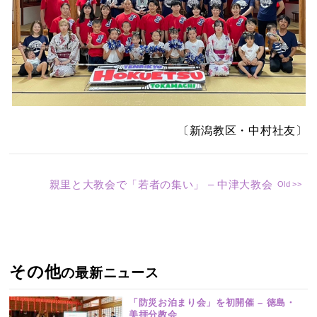
〔新潟教区・中村社友〕
親里と大教会で「若者の集い」 – 中津大教会
その他
の最新ニュース
「防災お泊まり会」を初開催 – 徳島・
美拝分教会