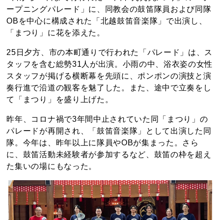
ープニングパレード」に、同教会の鼓笛隊員および同隊
OBを中心に構成された「北越鼓笛音楽隊」で出演し、
「まつり」に花を添えた。
25日夕方、市の本町通りで行われた「パレード」は、ス
タッフを含む総勢31人が出演。小雨の中、浴衣姿の女性
スタッフが掲げる横断幕を先頭に、ポンポンの演技と演
奏行進で沿道の観客を魅了した。また、途中で立奏をし
て「まつり」を盛り上げた。
昨年、コロナ禍で3年間中止されていた同「まつり」の
パレードが再開され、「鼓笛音楽隊」として出演した同
隊。今年は、昨年以上に隊員やOBが集まった。さら
に、鼓笛活動未経験者が参加するなど、鼓笛の枠を超え
た集いの場にもなった。