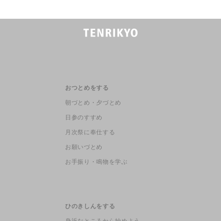
おつとめをする
朝づとめ・夕づとめ
日参のすすめ
月次祭に奉仕する
お願いづとめ
お手振り・鳴物を学ぶ
ひのきしんをする
身近なところから始めよう