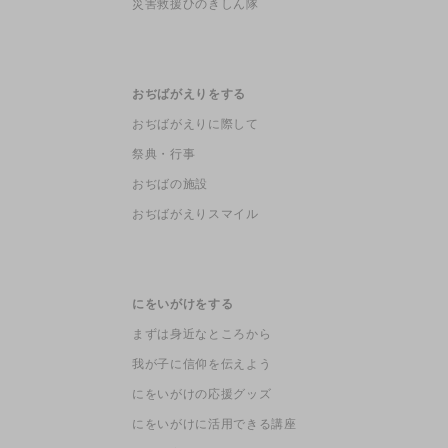
災害救援ひのきしん隊
おぢばがえりをする
おぢばがえりに際して
祭典・行事
おぢばの施設
おぢばがえりスマイル
にをいがけをする
まずは身近なところから
我が子に信仰を伝えよう
にをいがけの応援グッズ
にをいがけに活用できる講座