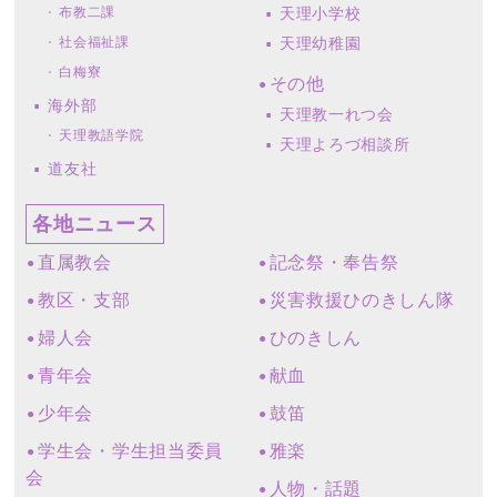
布教二課
天理小学校
社会福祉課
天理幼稚園
白梅寮
その他
海外部
天理教一れつ会
天理教語学院
天理よろづ相談所
道友社
各地ニュース
直属教会
記念祭・奉告祭
教区・支部
災害救援ひのきしん隊
婦人会
ひのきしん
青年会
献血
少年会
鼓笛
学生会・学生担当委員
雅楽
会
人物・話題