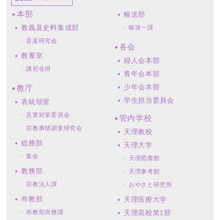
本部
輸送部
教義及史料集成部
輸送一課
音楽研究会
各会
教養室
婦人会本部
講習会掛
青年会本部
少年会本部
教庁
学生担当委員会
表統領室
災害対策委員会
管内学校
宗教事情調査研究会
天理教校
総務部
天理大学
集会
天理図書館
教務部
天理参考館
宗教法人課
おやさと研究所
布教部
天理医療大学
布教部庶務課
天理高校第1部