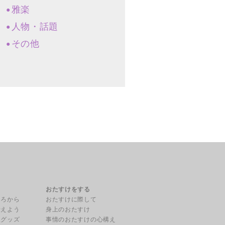
雅楽
人物・話題
その他
る
おたすけをする
ころから
おたすけに際して
伝えよう
身上のおたすけ
援グッズ
事情のおたすけの心構え