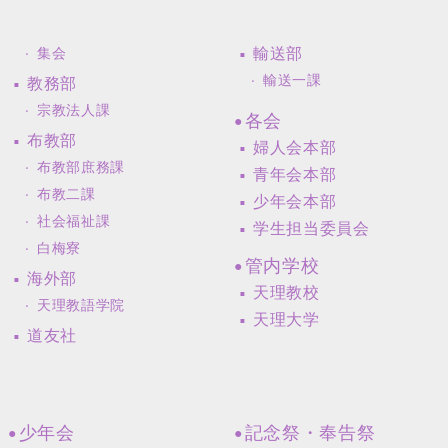
輸送部
集会
輸送一課
教務部
宗教法人課
各会
布教部
婦人会本部
布教部庶務課
青年会本部
布教二課
少年会本部
社会福祉課
学生担当委員会
白梅寮
管内学校
海外部
天理教校
天理教語学院
天理大学
道友社
少年会
記念祭・奉告祭