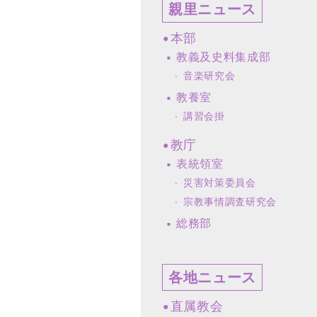
親里ニュース
本部
教義及史料集成部
音楽研究会
教養室
講習会掛
教庁
表統領室
災害対策委員会
宗教事情調査研究会
総務部
各地ニュース
直属教会