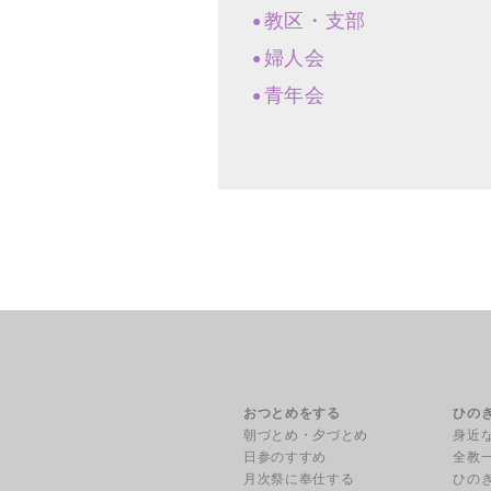
教区・支部
婦人会
青年会
おつとめをする
ひの
朝づとめ・夕づとめ
身近
日参のすすめ
全教
月次祭に奉仕する
ひの