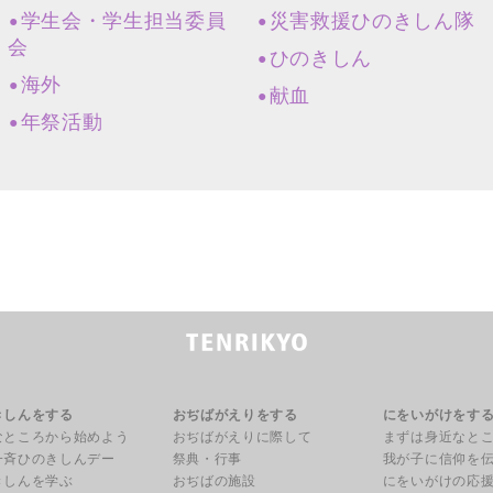
学生会・学生担当委員
災害救援ひのきしん隊
会
ひのきしん
海外
献血
年祭活動
きしんをする
おぢばがえりをする
にをいがけをす
なところから始めよう
おぢばがえりに際して
まずは身近なと
一斉ひのきしんデー
祭典・行事
我が子に信仰を
きしんを学ぶ
おぢばの施設
にをいがけの応