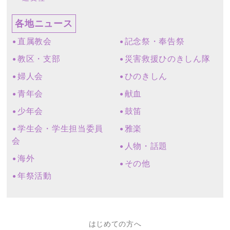
各地ニュース
直属教会
記念祭・奉告祭
教区・支部
災害救援ひのきしん隊
婦人会
ひのきしん
青年会
献血
少年会
鼓笛
学生会・学生担当委員
雅楽
会
人物・話題
海外
その他
年祭活動
はじめての方へ