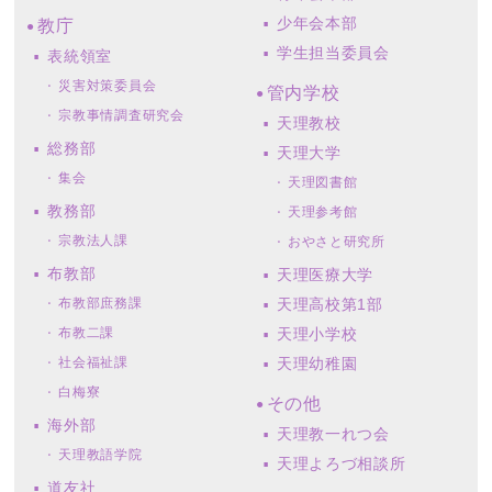
少年会本部
教庁
学生担当委員会
表統領室
災害対策委員会
管内学校
宗教事情調査研究会
天理教校
総務部
天理大学
集会
天理図書館
教務部
天理参考館
宗教法人課
おやさと研究所
布教部
天理医療大学
布教部庶務課
天理高校第1部
布教二課
天理小学校
社会福祉課
天理幼稚園
白梅寮
その他
海外部
天理教一れつ会
天理教語学院
天理よろづ相談所
道友社