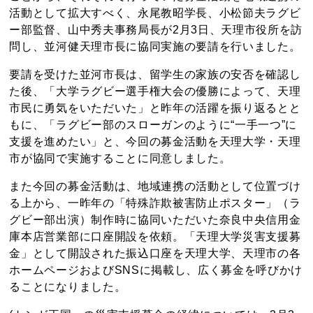
活動として拡大すべく、永尾教昭学長、小松節夫ラグビ
ー部監督、山中秀夫事務局長が2月3日、天理市役所を訪
問し、並河健天理市長に協同実施の要請を行いました。
要請を受けた並河市長は、留学生の家族の安否を確認し
た後、「大学ラグビー選手権大会の優勝によって、天理
市民に勇気をいただいた」と昨年の活躍を振り返るとと
もに、「ラグビー部のスローガンのように“一手一つ”に
支援を進めたい」と、今回の募金活動を天理大学・天理
市が協同で実施することに同意しました。
また今回の募金活動は、地域連携の活動として位置づけ
る上から、一昨年の「特殊詐欺被害防止ポスター」（ラ
グビー部出演）制作時に協同いただいた奈良中央信用金
庫本店営業部に口座開設を依頼。「天理大学災害支援募
金」として開設された振込口座を天理大学、天理市の各
ホームページおよびSNSに掲載し、広く募金を呼びかけ
ることになりました。