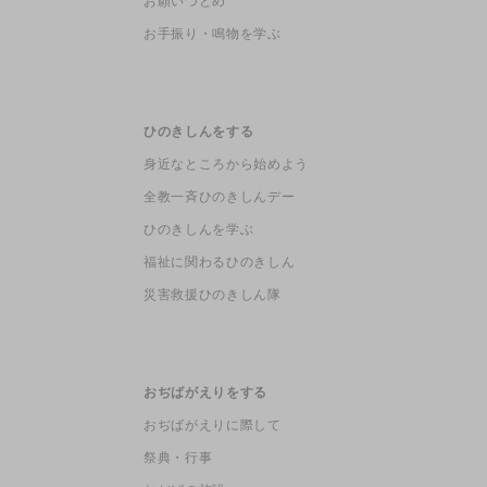
お願いづとめ
お手振り・鳴物を学ぶ
ひのきしんをする
身近なところから始めよう
全教一斉ひのきしんデー
ひのきしんを学ぶ
福祉に関わるひのきしん
災害救援ひのきしん隊
おぢばがえりをする
おぢばがえりに際して
祭典・行事