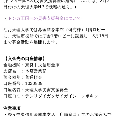
(トンガ王国への災害支援募金の経緯については、2月2
日付けの天理大学HPで既報の通り。)
・
トンガ王国への災害支援募金について
なお天理大学では募金箱を本館（研究棟）1階ロビー
に、天理市役所では庁舎1階ロビーに設置し、3月15日
まで募金活動を展開します。
【入金先の口座情報】
金融機関：奈良中央信用金庫
支店名 ：本店営業部
預金種別：普通預金
口座番号：1030939
口座名義：天理大学災害支援募金
口座ヨミ：テンリダイガクサイガイシエンボキン
注意事項
・奈良中央信用金庫本支店「店頭窓口」でのお振込みで