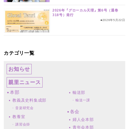
2026年『グローカル天理』第6号（通巻
318号）発行
■2026年5月22日
カテゴリ一覧
お知らせ
親里ニュース
本部
輸送部
教義及史料集成部
輸送一課
音楽研究会
各会
教養室
婦人会本部
講習会掛
青年会本部