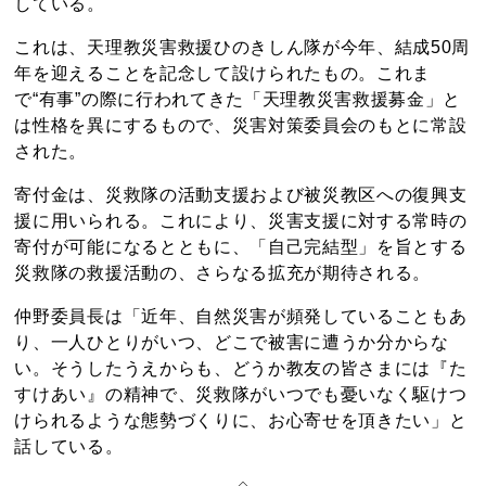
している。
これは、天理教災害救援ひのきしん隊が今年、結成50周
年を迎えることを記念して設けられたもの。これま
で“有事”の際に行われてきた「天理教災害救援募金」と
は性格を異にするもので、災害対策委員会のもとに常設
された。
寄付金は、災救隊の活動支援および被災教区への復興支
援に用いられる。これにより、災害支援に対する常時の
寄付が可能になるとともに、「自己完結型」を旨とする
災救隊の救援活動の、さらなる拡充が期待される。
仲野委員長は「近年、自然災害が頻発していることもあ
り、一人ひとりがいつ、どこで被害に遭うか分からな
い。そうしたうえからも、どうか教友の皆さまには『た
すけあい』の精神で、災救隊がいつでも憂いなく駆けつ
けられるような態勢づくりに、お心寄せを頂きたい」と
話している。