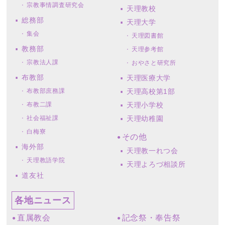
宗教事情調査研究会
天理教校
総務部
天理大学
集会
天理図書館
教務部
天理参考館
宗教法人課
おやさと研究所
布教部
天理医療大学
布教部庶務課
天理高校第1部
布教二課
天理小学校
社会福祉課
天理幼稚園
白梅寮
その他
海外部
天理教一れつ会
天理教語学院
天理よろづ相談所
道友社
各地ニュース
直属教会
記念祭・奉告祭