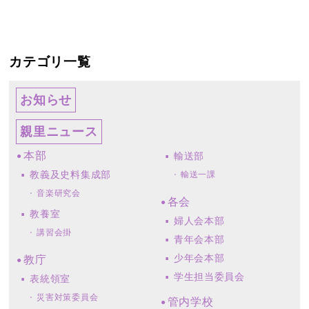
カテゴリ一覧
お知らせ
親里ニュース
本部
輸送部
教義及史料集成部
輸送一課
音楽研究会
各会
教養室
婦人会本部
講習会掛
青年会本部
少年会本部
教庁
学生担当委員会
表統領室
災害対策委員会
管内学校