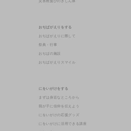
災害救援ひのきしん隊
おぢばがえりをする
おぢばがえりに際して
祭典・行事
おぢばの施設
おぢばがえりスマイル
にをいがけをする
まずは身近なところから
我が子に信仰を伝えよう
にをいがけの応援グッズ
にをいがけに活用できる講座