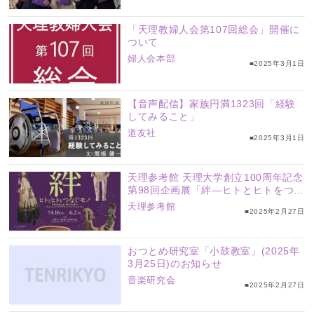
「天理教婦人会第107回総会」開催に
ついて
婦人会本部
■2025年3月1日
【音声配信】家族円満1323回「経験
してみること」
道友社
■2025年3月1日
天理参考館 天理大学創立100周年記念
第98回企画展「絆―ヒトとヒトをつな
ぐモノ―」
天理参考館
■2025年2月27日
おつとめ研究室「小鼓教室」(2025年
3月25日)のお知らせ
音楽研究会
■2025年2月27日