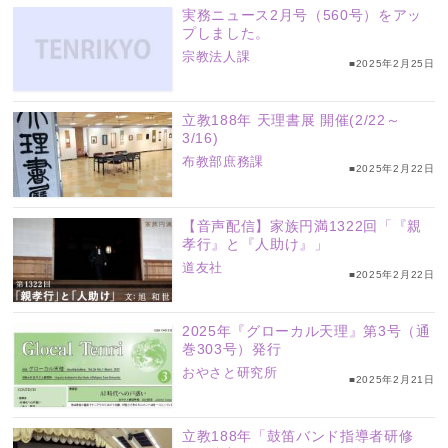
実務ニュース2月号（560号）をアッ
プしました。
宗教法人課
■2025年2月25日
立教188年 天理書展 開催(2/22～
3/16)
布教部庶務課
■2025年2月22日
【音声配信】家族円満1322回「『親
孝行』と『人助け』」
道友社
■2025年2月22日
2025年『グローカル天理』第3号（通
巻303号）発行
おやさと研究所
■2025年2月21日
立教188年「鼓笛バンド指導者研修