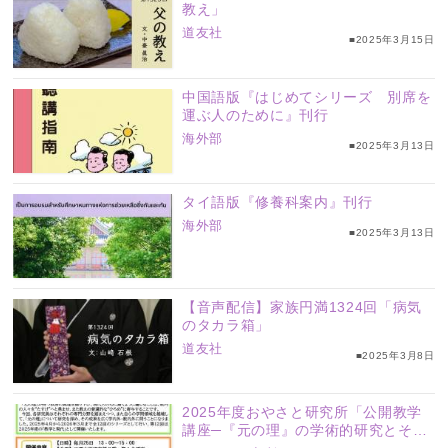
教え」
道友社
■2025年3月15日
中国語版『はじめてシリーズ 別席を
運ぶ人のために』刊行
海外部
■2025年3月13日
タイ語版『修養科案内』刊行
海外部
■2025年3月13日
【音声配信】家族円満1324回「病気
のタカラ箱」
道友社
■2025年3月8日
2025年度おやさと研究所「公開教学
講座─『元の理』の学術的研究とその