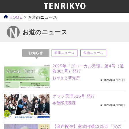
HOME
>
お道のニュース
お道のニュース
お知らせ
親里ニュース
各地ニュース
2025年『グローカル天理』第4号（通
巻304号）発行
おやさと研究所
■2025年3月21日
グラフ天理516号 発行
布教部庶務課
■2025年3月20日
【音声配信】家族円満1325回「父の