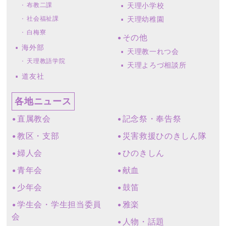
布教二課
天理小学校
社会福祉課
天理幼稚園
白梅寮
その他
海外部
天理教一れつ会
天理教語学院
天理よろづ相談所
道友社
各地ニュース
直属教会
記念祭・奉告祭
教区・支部
災害救援ひのきしん隊
婦人会
ひのきしん
青年会
献血
少年会
鼓笛
学生会・学生担当委員
雅楽
会
人物・話題