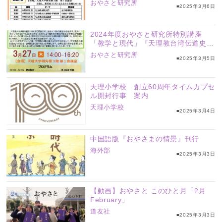
新しい展開を求めて─」
おやさと研究所
■2025年3月6日
2024年度おやさと研究所特別講座
「教学と現代」『天理教台湾伝道史』
刊行記念 台湾伝道を振り返る
おやさと研究所
■2025年3月5日
天理小学校 創立60周年タイムカプセ
ル開封行事 案内
天理小学校
■2025年3月4日
中国語版『おやさまの情景』刊行
海外部
■2025年3月3日
【動画】おやさと このひと月「2月
February」
道友社
■2025年3月3日