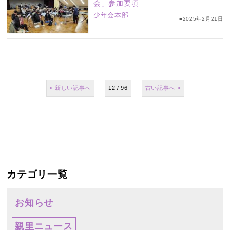
会」参加要項
少年会本部
■2025年2月21日
«
12 / 96
»
カテゴリ一覧
お知らせ
親里ニュース