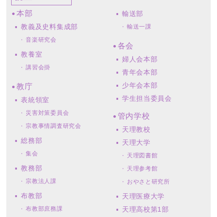
本部
輸送部
教義及史料集成部
輸送一課
音楽研究会
各会
教養室
婦人会本部
講習会掛
青年会本部
少年会本部
教庁
学生担当委員会
表統領室
災害対策委員会
管内学校
宗教事情調査研究会
天理教校
総務部
天理大学
集会
天理図書館
教務部
天理参考館
宗教法人課
おやさと研究所
布教部
天理医療大学
布教部庶務課
天理高校第1部