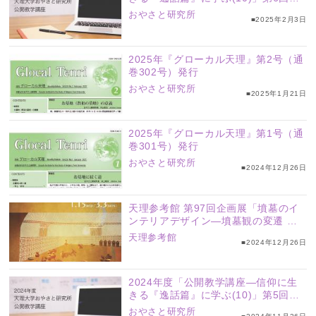
「天に届く理」（中西光一研究員）配
おやさと研究所
■2025年2月3日
信
2025年『グローカル天理』第2号（通
巻302号）発行
おやさと研究所
■2025年1月21日
2025年『グローカル天理』第1号（通
巻301号）発行
おやさと研究所
■2024年12月26日
天理参考館 第97回企画展「墳墓のイ
ンテリアデザイン―墳墓観の変遷 漢
から唐へ―」
天理参考館
■2024年12月26日
2024年度「公開教学講座―信仰に生
きる『逸話篇』に学ぶ(10)」第5回
「子供には重荷」（森洋明研究員）配
おやさと研究所