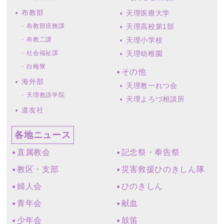
布教部
天理医療大学
布教部庶務課
天理高校第1部
布教二課
天理小学校
社会福祉課
天理幼稚園
白梅寮
その他
海外部
天理教一れつ会
天理教語学院
天理よろづ相談所
道友社
各地ニュース
直属教会
記念祭・奉告祭
教区・支部
災害救援ひのきしん隊
婦人会
ひのきしん
青年会
献血
少年会
鼓笛