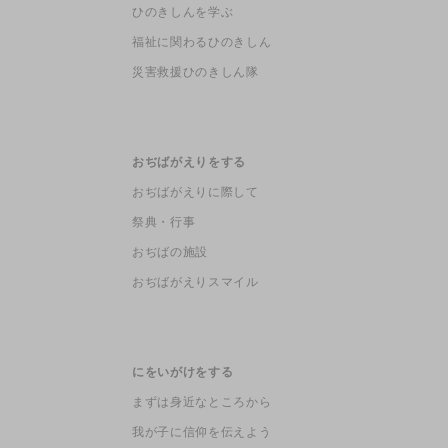
ひのきしんを学ぶ
福祉に関わるひのきしん
災害救援ひのきしん隊
おぢばがえりをする
おぢばがえりに際して
祭典・行事
おぢばの施設
おぢばがえりスマイル
にをいがけをする
まずは身近なところから
我が子に信仰を伝えよう