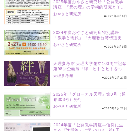
2025年度おやさと研究所「公開教学
講座─『元の理』の学術的研究とその
新しい展開を求めて─」
おやさと研究所
■2025年3月6日
2024年度おやさと研究所特別講座
「教学と現代」『天理教台湾伝道史』
刊行記念 台湾伝道を振り返る
おやさと研究所
■2025年3月5日
天理参考館 天理大学創立100周年記念
第98回企画展「絆―ヒトとヒトをつな
ぐモノ―」
天理参考館
■2025年2月27日
2025年『グローカル天理』第3号（通
巻303号）発行
おやさと研究所
■2025年2月21日
2024年度「公開教学講座―信仰に生
きる『逸話篇』に学ぶ(10)」第6回