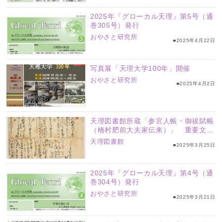
2025年『グローカル天理』第5号（通
巻305号）発行
おやさと研究所
■2025年4月22日
写真展「天理大学100年」開催
おやさと研究所
■2025年4月2日
天理図書館所蔵「参宮人帳・御祓賦帳
（橋村肥前大夫家伝来）」 重要文化
財に
天理図書館
■2025年3月25日
2025年『グローカル天理』第4号（通
巻304号）発行
おやさと研究所
■2025年3月21日