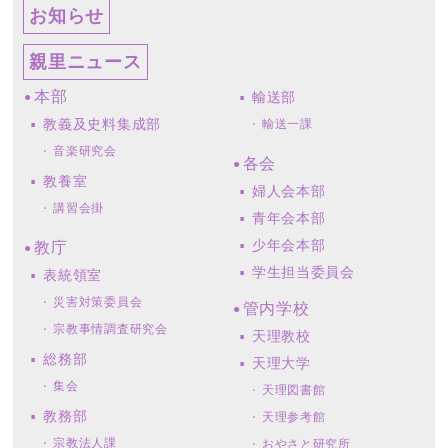
お知らせ
親里ニュース
本部
輸送部
教義及史料集成部
輸送一課
音楽研究会
各会
教養室
婦人会本部
講習会掛
青年会本部
少年会本部
教庁
学生担当委員会
表統領室
災害対策委員会
管内学校
宗教事情調査研究会
天理教校
総務部
天理大学
集会
天理図書館
教務部
天理参考館
宗教法人課
おやさと研究所