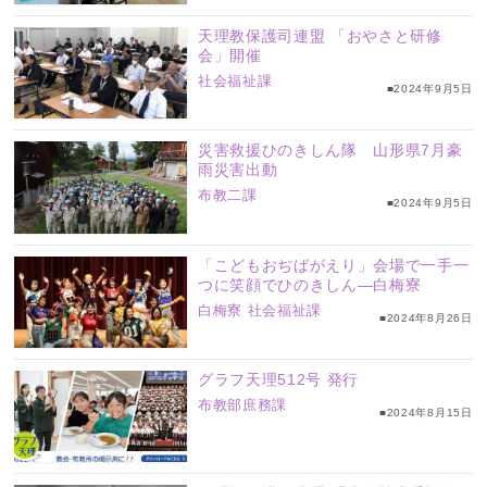
天理教保護司連盟 「おやさと研修
会」開催
社会福祉課
■2024年9月5日
災害救援ひのきしん隊 山形県7月豪
雨災害出動
布教二課
■2024年9月5日
「こどもおぢばがえり」会場で一手一
つに笑顔でひのきしん―白梅寮
白梅寮
社会福祉課
■2024年8月26日
グラフ天理512号 発行
布教部庶務課
■2024年8月15日