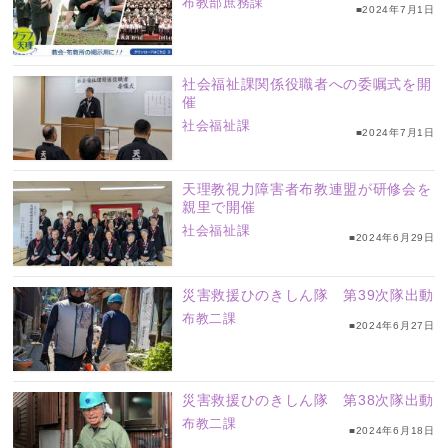
布教部庶務課
■2024年7月1日
社会福祉課関係役職者への委嘱式を開
催
社会福祉課
■2024年7月1日
天理教視力障害者布教連盟が研修会を
親里で開催
社会福祉課
■2024年6月29日
災害救援ひのきしん隊 第39次隊出動
布教二課
■2024年6月27日
災害救援ひのきしん隊 第38次隊出動
布教二課
■2024年6月18日