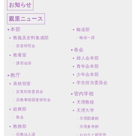
お知らせ
親里ニュース
本部
輸送部
教義及史料集成部
輸送一課
音楽研究会
各会
教養室
婦人会本部
講習会掛
青年会本部
少年会本部
教庁
学生担当委員会
表統領室
災害対策委員会
管内学校
宗教事情調査研究会
天理教校
総務部
天理大学
集会
天理図書館
教務部
天理参考館
宗教法人課
おやさと研究所