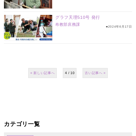
グラフ天理510号 発行
布教部庶務課
■2024年6月17日
«
4 / 10
»
カテゴリ一覧