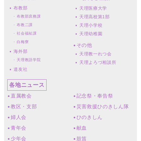
布教部
天理医療大学
布教部庶務課
天理高校第1部
布教二課
天理小学校
社会福祉課
天理幼稚園
白梅寮
その他
海外部
天理教一れつ会
天理教語学院
天理よろづ相談所
道友社
各地ニュース
直属教会
記念祭・奉告祭
教区・支部
災害救援ひのきしん隊
婦人会
ひのきしん
青年会
献血
少年会
鼓笛