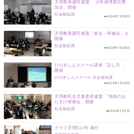
天理教保護司連盟 「少年補導委託懇
談会」開催
社会福祉課
■2024年7月30日
天理教保護司連盟「総会・研修会」を
開催
社会福祉課
■2024年7月30日
ひのきしんスクール講座「話し方 」
開催
ひのきしんスクール
社会福祉課
■2024年7月19日
天理教民生児童委員連盟 「地域のお
たすけ研修会」開催
社会福祉課
■2024年7月1日
グラフ天理511号 発行