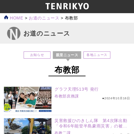
HOME
>
お道のニュース
>
布教部
お道のニュース
親里ニュース
お知らせ
各地ニュース
布教部
グラフ天理513号 発行
布教部庶務課
■2024年10月16日
災害救援ひのきしん隊 第4次隊出動
「令和6年能登半島豪雨災害」の被災
地へ
布教二課