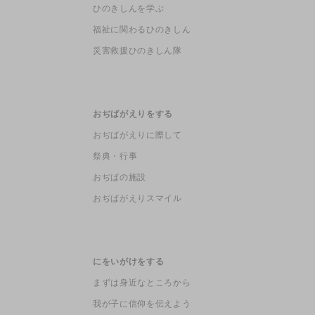
ひのきしんを学ぶ
福祉に関わるひのきしん
災害救援ひのきしん隊
おぢばがえりをする
おぢばがえりに際して
祭典・行事
おぢばの施設
おぢばがえりスマイル
にをいがけをする
まずは身近なところから
我が子に信仰を伝えよう