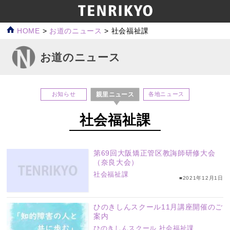
HOME
>
お道のニュース
>
社会福祉課
お道のニュース
親里ニュース
お知らせ
各地ニュース
社会福祉課
第69回大阪矯正管区教誨師研修大会
（奈良大会）
社会福祉課
■2021年12月1日
ひのきしんスクール11月講座開催のご
案内
ひのきしんスクール
社会福祉課