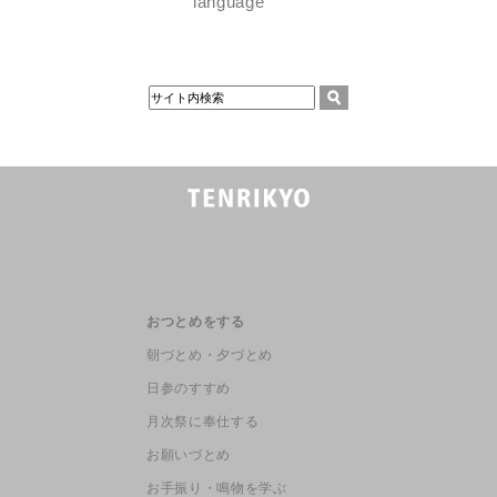
language
おつとめをする
朝づとめ・夕づとめ
日参のすすめ
月次祭に奉仕する
お願いづとめ
お手振り・鳴物を学ぶ