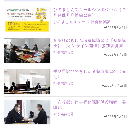
ひのきしんスクールシンポジウム（９
月開催ＰＲ動画公開）
ひのきしんスクール
社会福祉課
■2021年9月2日
音訳ひのきしん者養成講習会【初級講
座】 （オンライン開催）参加者募集
社会福祉課
■2021年8月5日
手話通訳ひのきしん者養成講習会〈前
期〉
社会福祉課
■2021年7月29日
（布教部）社会福祉課関係役職者 委
嘱式
社会福祉課
■2021年7月5日