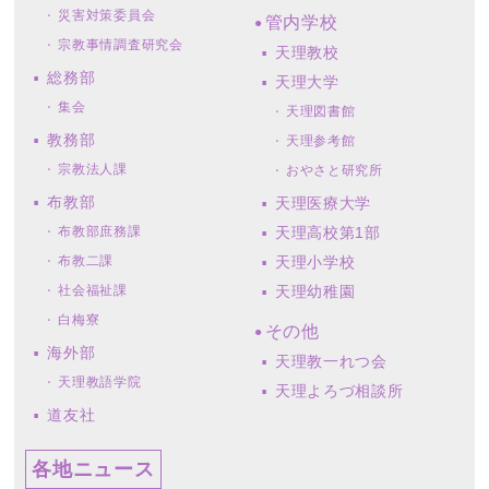
災害対策委員会
管内学校
宗教事情調査研究会
天理教校
総務部
天理大学
集会
天理図書館
教務部
天理参考館
宗教法人課
おやさと研究所
布教部
天理医療大学
布教部庶務課
天理高校第1部
布教二課
天理小学校
社会福祉課
天理幼稚園
白梅寮
その他
海外部
天理教一れつ会
天理教語学院
天理よろづ相談所
道友社
各地ニュース