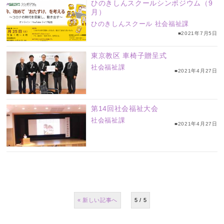
ひのきしんスクールシンポジウム（9
月）
ひのきしんスクール
社会福祉課
■2021年7月5日
東京教区 車椅子贈呈式
社会福祉課
■2021年4月27日
第14回社会福祉大会
社会福祉課
■2021年4月27日
«
5 / 5