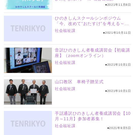
■2021年11月8日
ひのきしんスクールシンポジウム
「今、改めて“おたすけ”を考える～コ
ロナの時代を思案し、動き出す～」
社会福祉課
■2021年10月11日
音訳ひのきしん者養成講習会【初級講
座】（zoomオンライン）
社会福祉課
■2021年10月1日
山口教区 車椅子贈呈式
社会福祉課
■2021年10月1日
手話通訳ひのきしん者養成講習会【10
月～11月】参加者募集！
社会福祉課
■2021年9月5日