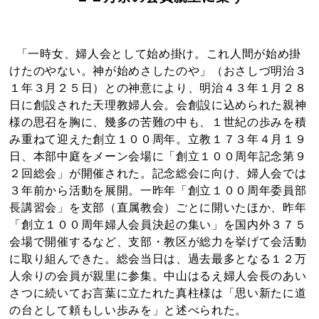
「一時女、婦人会として始め掛け。これ人間が始め掛
けたのやない。神が始めさしたのや」（おさしづ明治３
１年３月２５日）との神意により、明治４３年１月２８
日に創設された天理教婦人会。会創設に込められた親神
様の思召を胸に、幾多の苦難の中も、１世紀の歩みを積
み重ねて迎えた創立１００周年。立教１７３年４月１９
日、本部中庭をメーン会場に「創立１００周年記念第９
２回総会」が開催された。記念総会に向け、婦人会では
３年前から活動を展開。一昨年「創立１００周年委員部
長講習会」を支部（直属教会）ごとに開いたほか、昨年
「創立１００周年婦人会員決起の集い」を国内外３７５
会場で開催するなど、支部・教区が総力を挙げて会活動
に取り組んできた。総会当日は、過去最多となる１２万
人余りの会員が親里に参集。中山はるえ婦人会長のあい
さつに続いてお言葉に立たれた真柱様は「思い新たに道
の台として頼もしい歩みを」と述べられた。