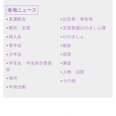
各地ニュース
直属教会
記念祭・奉告祭
教区・支部
災害救援ひのきしん隊
婦人会
ひのきしん
青年会
献血
少年会
鼓笛
学生会・学生担当委員
雅楽
会
人物・話題
海外
その他
年祭活動