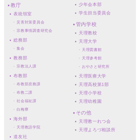
少年会本部
教庁
学生担当委員会
表統領室
災害対策委員会
管内学校
宗教事情調査研究会
天理教校
総務部
天理大学
集会
天理図書館
教務部
天理参考館
宗教法人課
おやさと研究所
布教部
天理医療大学
布教部庶務課
天理高校第1部
布教二課
天理小学校
社会福祉課
天理幼稚園
白梅寮
その他
海外部
天理教一れつ会
天理教語学院
天理よろづ相談所
道友社