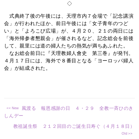
◇
式典終了後の午後には、天理市内７会場で「記念講演
会」が行われたほか、前日午後には「女子青年のつど
い」と「よろこび広場」が、４月２０、２１の両日には
「海外帰参者懇親会」が催されるなど、記念総会を前後
して、親里には道の婦人たちの熱気が満ちあふれた。
なお総会前日に『天理教婦人會史 第三巻』が発刊。
４月１７日には、海外で８番目となる「ヨーロッパ婦人
会」が結成された。
風渡る 報恩感謝の日 ４・２９ 全教一斉ひのき
しんデー
教祖誕生祭 ２１２回目のご誕生日寿ぐ（４月１８日）