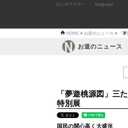
language
はじめての方へ
HOME
>
お道のニュース
>
「夢
お道のニュース
「夢遊桃源図」三
特別展
国民の関心高く大盛況