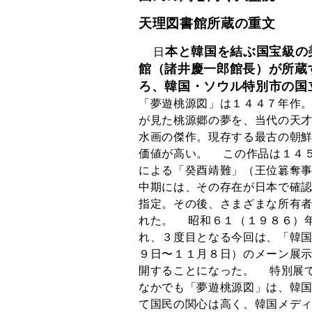
天理図書館所蔵の重文
本と韓国を結ぶ国宝級の
日
館（諸井慶一郎館長）が所蔵
ろ、韓国・ソウル特別市の国
「夢遊桃源図」は１４４７年作
が見た桃源郷の夢を、当代の天
水画の傑作。現存する最古の朝
価値が高い。 この作品は１４
による「癸酉靖難」（王位簒奪
中期には、その存在が日本で確
指定。その後、さまざまな所有
れた。 昭和６１（１９８６）
れ、３度目となる今回は、「韓
９日〜１１月８日）のメーン展
開することになった。 特別展
なかでも「夢遊桃源図」は、韓
て国民の関心は高く、韓国メデ