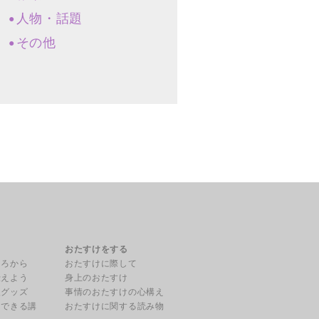
人物・話題
その他
る
おたすけをする
ころから
おたすけに際して
伝えよう
身上のおたすけ
援グッズ
事情のおたすけの心構え
用できる講
おたすけに関する読み物