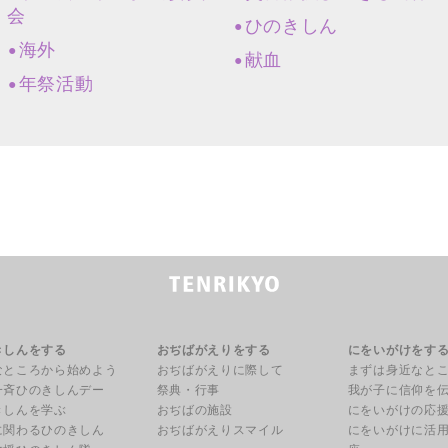
会
ひのきしん
海外
献血
年祭活動
きしんをする
おぢばがえりをする
にをいがけをす
なところから始めよう
おぢばがえりに際して
まずは身近なと
一斉ひのきしんデー
祭典・行事
我が子に信仰を
きしんを学ぶ
おぢばの施設
にをいがけの応
に関わるひのきしん
おぢばがえりスマイル
にをいがけに活