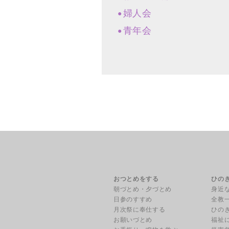
婦人会
青年会
おつとめをする
ひの
朝づとめ・夕づとめ
身近
日参のすすめ
全教
月次祭に奉仕する
ひの
お願いづとめ
福祉