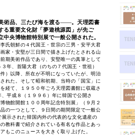
美術品、三たび海を渡る
。天理図書
する重要文化財「夢遊桃源図」が先ご
立中央博物館特別展で一般公開された。
。李氏朝鮮の４代国王・世宗の三男・安平大君
才画家・安堅が三日間で描き上げたとされる山
鮮前期美術作品であり、安堅唯一の真筆として
５３年、首陽大君（のちの７代国王・世祖）
事件）以降、所在が不明になっていたが、明治
認された。そして昭和初期、当時の「国宝」に
者を経て、１９５０年ごろ天理図書館に収蔵さ
年、平成８（１９９６）年に韓国で公開さ
国博物館開館１００周年記念特別展」（９月２
示品の一つとして、９日間の期間限定で一般公
で展示された韓国内外の代表的な文化遺産の
国の教科書で紹介されている有名な作品とあっ
ィアもこのニュースを大きく取り上げた。