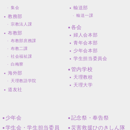
輸送部
集会
輸送一課
教務部
宗教法人課
各会
布教部
婦人会本部
布教部庶務課
青年会本部
布教二課
少年会本部
社会福祉課
学生担当委員会
白梅寮
管内学校
海外部
天理教校
天理教語学院
天理大学
道友社
少年会
記念祭・奉告祭
学生会・学生担当委員
災害救援ひのきしん隊