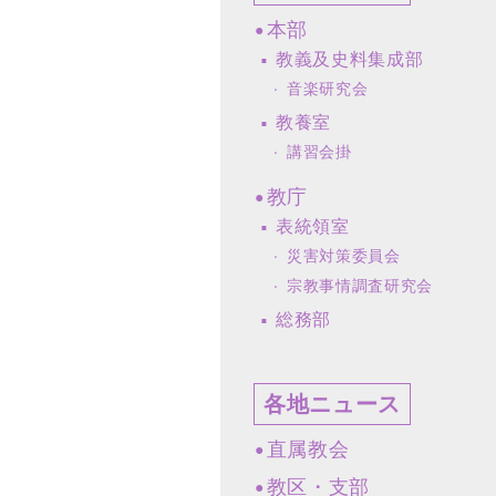
本部
教義及史料集成部
音楽研究会
教養室
講習会掛
教庁
表統領室
災害対策委員会
宗教事情調査研究会
総務部
各地ニュース
直属教会
教区・支部