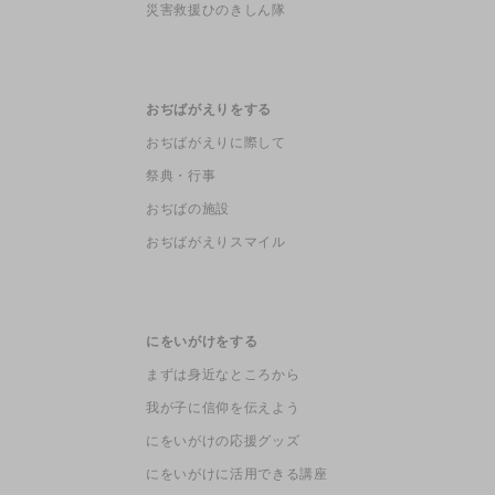
災害救援ひのきしん隊
おぢばがえりをする
おぢばがえりに際して
祭典・行事
おぢばの施設
おぢばがえりスマイル
にをいがけをする
まずは身近なところから
我が子に信仰を伝えよう
にをいがけの応援グッズ
にをいがけに活用できる講座