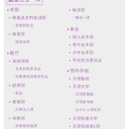
本部
輸送部
教義及史料集成部
輸送一課
音楽研究会
各会
教養室
婦人会本部
講習会掛
青年会本部
少年会本部
教庁
学生担当委員会
表統領室
災害対策委員会
管内学校
宗教事情調査研究会
天理教校
総務部
天理大学
集会
天理図書館
教務部
天理参考館
宗教法人課
おやさと研究所
布教部
天理医療大学
布教部庶務課
天理高校第1部