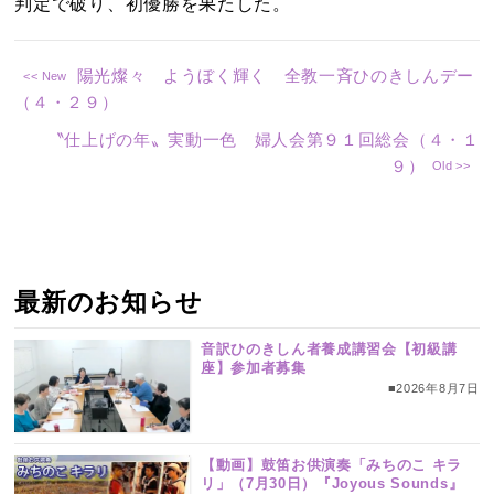
判定で破り、初優勝を果たした。
陽光燦々 ようぼく輝く 全教一斉ひのきしんデー
（４・２９）
〝仕上げの年〟実動一色 婦人会第９１回総会（４・１
９）
最新のお知らせ
音訳ひのきしん者養成講習会【初級講
座】参加者募集
■2026年8月7日
【動画】鼓笛お供演奏「みちのこ キラ
リ」（7月30日）『Joyous Sounds』