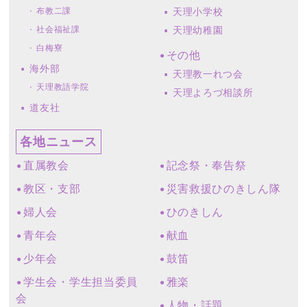
布教二課
天理小学校
社会福祉課
天理幼稚園
白梅寮
その他
海外部
天理教一れつ会
天理教語学院
天理よろづ相談所
道友社
各地ニュース
直属教会
記念祭・奉告祭
教区・支部
災害救援ひのきしん隊
婦人会
ひのきしん
青年会
献血
少年会
鼓笛
学生会・学生担当委員
雅楽
会
人物・話題