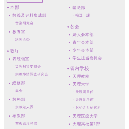
本部
輸送部
教義及史料集成部
輸送一課
音楽研究会
各会
教養室
婦人会本部
講習会掛
青年会本部
少年会本部
教庁
学生担当委員会
表統領室
災害対策委員会
管内学校
宗教事情調査研究会
天理教校
総務部
天理大学
集会
天理図書館
教務部
天理参考館
宗教法人課
おやさと研究所
布教部
天理医療大学
布教部庶務課
天理高校第1部