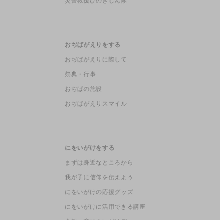
災害救援ひのきしん隊
おぢばがえりをする
おぢばがえりに際して
祭典・行事
おぢばの施設
おぢばがえりスマイル
にをいがけをする
まずは身近なところから
我が子に信仰を伝えよう
にをいがけの応援グッズ
にをいがけに活用できる講座