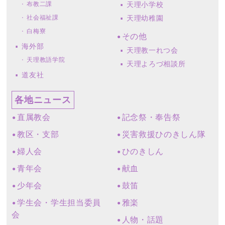
布教二課
天理小学校
社会福祉課
天理幼稚園
白梅寮
その他
海外部
天理教一れつ会
天理教語学院
天理よろづ相談所
道友社
各地ニュース
直属教会
記念祭・奉告祭
教区・支部
災害救援ひのきしん隊
婦人会
ひのきしん
青年会
献血
少年会
鼓笛
学生会・学生担当委員
雅楽
会
人物・話題