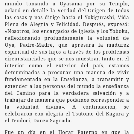
mundo tomando a Oyasama por su Templo,
aclaró
en detalle
la
V
erdad del Origen de todas
las cosas y nos dirige
hacia el
Yokigurashi, Vida
Plena de Alegría y Felicidad.
Después,
expresó:
«Nosotros, los encargados de iglesia y los Yoboku,
reflexionando
profundamente
la voluntad de
Oya, Padre-Madre, que apresura la madurez
espiritual de sus hijos a través de los problemas
circunstanciales que
se
nos muestran tanto
en
el
interior como
el
exterior de
l
país, estamos
determinados
a procurar una manera de vivir
fundamentada en la Enseñanza
, a transmitir
y
extender
a las personas del mundo la enseñanza
del Camino
para la verdadera salvación
y a
trabajar
de manera que podamos corresponder a
la voluntad divina
».
A continuación, se
celebraron
con alegría el Tsutome del Kagura y
el Teodori,
Danza Sagrada.
Fue un día en el Hogar Paterno en que la