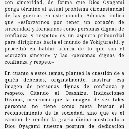
con sinceridad, de forma que Dios Oyagami
ponga término al actual problema circunstancial
de la
s
guerra
s
en este mundo.
Además
,
indicó
que
«esf
orzarnos
por tener un corazón de
sinceridad y formarnos como personas dignas de
confianza y respeto»
es un aspecto primordial
para
dirigirnos hacia
el mundo de Yokigurashi
,
y
procedió
en hablar
acerca de lo que son
el
«corazón sincero» y
las
«
personas dignas de
confianza y respeto».
En cuanto a estos temas, p
lanteó la cuestión de a
quién debemos, originalmente, mostrar esa
imagen de personas dignas de confianza y
respeto.
Citando el Osashizu, Indicaciones
Divinas, mencionó que
la imagen de ser
tales
personas no
tiene
como
meta
buscar el
reconocimiento de la
sociedad,
sino que es el
camino de recibir la gracia divina mostrando a
Dios Oyagami nuestra postura de dedicación