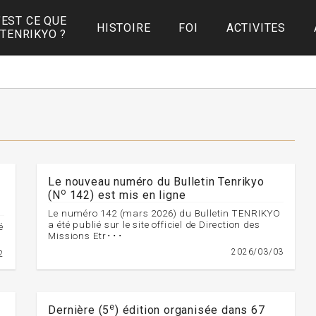
’EST CE QUE
HISTOIRE
FOI
ACTIVITES
 TENRIKYO ?
Le nouveau numéro du Bulletin Tenrikyo
o
(N
142) est mis en ligne
Le numéro 142 (mars 2026) du Bulletin TENRIKYO
a été publié sur le site officiel de Direction des
é
Missions Etr･･･
2026/03/03
2
e
Dernière (5
) édition organisée dans 67