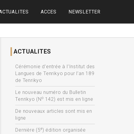
ACTUALITES
ACCES
NEWSLETTER
ACTUALITES
Cérémonie d’entrée à l’Institut des
Langues de Tenrikyo pour l’an 189
de Tenrikyo
Le nouveau numéro du Bulletin
o
Tenrikyo (N
142) est mis en ligne
De nouveaux articles sont mis en
ligne
e
Dernière (5
) édition organisée