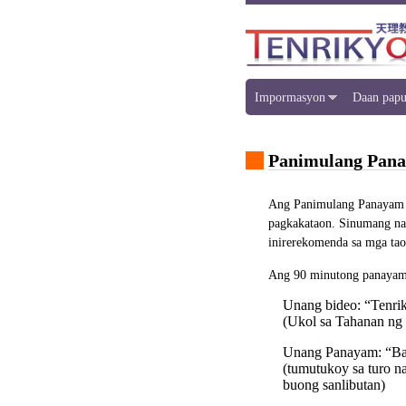
Impormasyon
Daan papu
Panimulang Pana
Ang Panimulang Panayam ng
pagkakataon. Sinumang nas
inirerekomenda sa mga tao
Ang 90 minutong panayam 
Unang bideo: “Tenri
(Ukol sa Tahanan ng
Unang Panayam: “Bag
(tumutukoy sa turo n
buong sanlibutan)