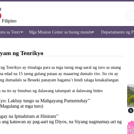
Filipino
nta sa Tenri
Mga Mission Center sa buong mundo
Departamento ng P
yam ng Tenrikyo
 Tenrikyo ay itinalaga para sa mga taong mag-aaral ng turo sa unang
a edad na 15 taong gulang pataas ay maaaring dumalo rito. Ito rin ay
ng dumadalo sa Besseki panayam bagama’t hindi talaga kinakailangan.
na ito ay binubuo ng dalawang talumpati at dalawang bideo
kyo: Lakbay tungo sa Maligayang Pamumuhay’’
 Magulang at mga turo)
ay na Ipinahiram at Hiniram’’
a ang katawan ay pag-aari ng Diyos, na Siyang nagmamay-ari ng