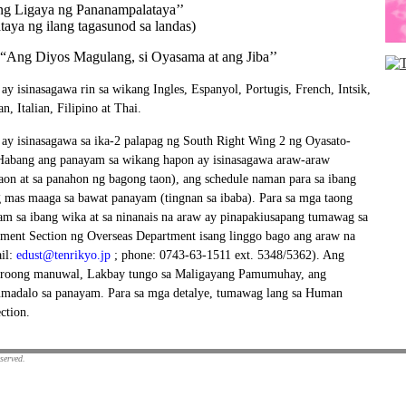
ng Ligaya ng Pananampalataya’’
taya ng ilang tagasunod sa landas)
“Ang Diyos Magulang, si Oyasama at ang Jiba’’
 isinasagawa rin sa wikang Ingles, Espanyol, Portugis, French, Intsik,
, Italian, Filipino at Thai.
y isinasagawa sa ika-2 palapag ng South Right Wing 2 ng Oyasato-
 Habang ang panayam sa wikang hapon ay isinasagawa araw-araw
taon at sa panahon ng bagong taon), ang schedule naman para sa ibang
 mas maaga sa bawat panayam (tingnan sa ibaba). Para sa mga taong
m sa ibang wika at sa ninanais na araw ay pinapakiusapang tumawag sa
ent Section ng Overseas Department isang linggo bago ang araw na
ail:
edust@tenrikyo.jp
; phone: 0743-63-1511 ext. 5348/5362). Ang
yroong manuwal, Lakbay tungo sa Maligayang Pamumuhay, ang
dumadalo sa panayam. Para sa mga detalye, tumawag lang sa Human
ction.
eserved.