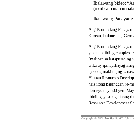
Ikalawang bideo: “A
(ukol sa pananampala
Ikalawang Panayam: 
Ang Panimulang Panayam ay
Korean, Indonesian, German
Ang Panimulang Panayam a
yakata building complex.
(maliban sa katapusan ng 
wika ay ipinapahayag nang
gustong makinig ng panaya
Human Resources Developm
nais itong pakinggan (e-m
donasyon ay 500 yen. Ma
ibinibigay sa mga taong 
Resources Development Se
Copyright © 2010
Tenrikyo®
, All rights r