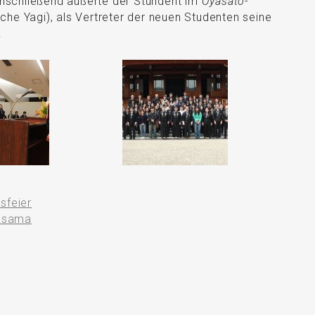
nschließend äußerte der Stundent im
Oyasato-
che Yagi), als Vertreter der neuen Studenten seine
.
sfeier
yasama