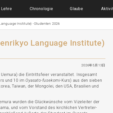
Lehre
Chronologie
Glaube
Aktivi
o Language Institute) -Studenten 2026
(Tenrikyo Language Institute)
2026年5月13日
 Uemura) die Eintrittsfeier veranstaltet. Insgesamt
urs und 10 im
Oyasato-fusekomi
-Kurs) aus den sieben
rea, Taiwan, der Mongolei, den USA, Brasilien und
emura wurden die Glückwünsche vom Vizeleiter der
ama, und vom Vorstand des kirchlichen Vertreter-