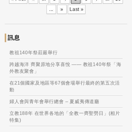
...
»
Last »
訊息
教祖140年祭莊嚴舉行
跨越海洋 齊聚原地分享喜悅 —— 教祖140年祭「海
外教友聚會」
在21個國家及地區等67個會場舉行最終的第五次活
動
婦人會與青年會舉行總會 – 夏威夷傳道廳
立教188年 在世界各地的「全教一齊聖勞日」(相片
特集)