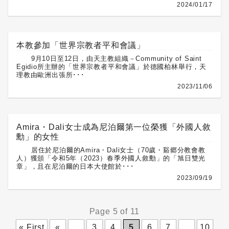
2024/01/17
本教參加「世界宗教者平和會議」
9月10日至12日，由天主教組織－Community of Saint
Egidio所主辦的「世界宗教者平和會議」於德國柏林舉行，天
理教由歐洲出張所･･･
2023/11/06
Amira・Dali女士成為尼泊爾第一位榮獲「外國人敘
勳」的女性
居住於尼泊爾的Amira・Dali女士（70歲・谿郷分教會教
人）獲頒「令和5年（2023）春季外國人敘勳」的「旭日雙光
章」，且在尼泊爾的日本大使館於･･･
2023/09/19
Page 5 of 11
« First
«
...
3
4
5
6
7
...
10