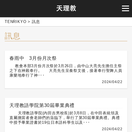
TENRIKYO
>
訊息
訊息
春雨中 3月份月次祭
教會本部3月份月次祭於3月26日，由中山大亮先生擔任主祭
之下在神殿奉行。 大亮先生呈奏祭文後，接著奉行聖舞人員
康樂地奉行了神･･･
2024/04/22
天理教語學院第30屆畢業典禮
天理教語學院(內田吉男校長)於3月8日，在中田表統領及
直屬擔當者會老師們的蒞臨下，舉行了第30屆畢業典禮。典禮
中授予畢業證書於19位日本語科學生以及･･･
2024/04/22