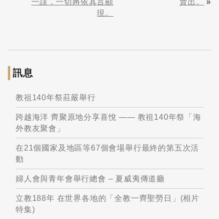
一誤，一切將依其言顯
賣出。
»
現。
訊息
教祖140年祭莊嚴舉行
跨越海洋 齊聚原地分享喜悅 —— 教祖140年祭「海
外教友聚會」
在21個國家及地區等67個會場舉行最終的第五次活
動
婦人會與青年會舉行總會 – 夏威夷傳道廳
立教188年 在世界各地的「全教一齊聖勞日」(相片
特集)