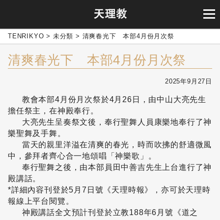
TENRIKYO
>
未分類
>
清爽春光下 本部4月份月次祭
清爽春光下 本部4月份月次祭
2025年9月27日
教會本部4月份月次祭於4月26日，由中山大亮先生
擔任祭主，在神殿奉行。
大亮先生呈奏祭文後，奉行聖舞人員康樂地奉行了神
樂聖舞及手舞。
當天的親里洋溢在清爽的春光，時而吹拂的舒適微風
中，參拜者齊心合一地頌唱「神樂歌」。
奉行聖舞之後，由本部員田中善吉先生上台進行了神
殿講話。
*詳細內容刊登於5月7日號《天理時報》，亦可於天理時
報線上平台閱覽。
神殿講話全文預計刊登於立教188年6月號《道之