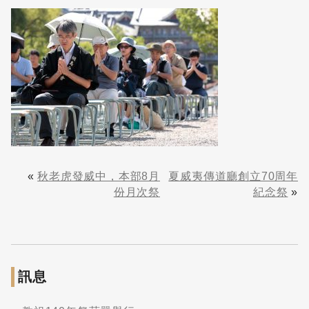
«
秋老虎發威中，本部8月
夏威夷傳道廳創立70周年
份月次祭
紀念祭
»
訊息