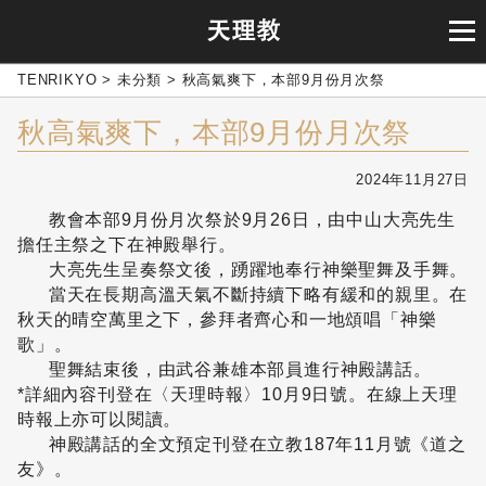
TENRIKYO
>
未分類
>
秋高氣爽下，本部9月份月次祭
秋高氣爽下，本部9月份月次祭
2024年11月27日
教會本部9月份月次祭於9月26日，由中山大亮先生
擔任主祭之下在神殿舉行。
大亮先生呈奏祭文後，踴躍地奉行神樂聖舞及手舞。
當天在長期高溫天氣不斷持續下略有緩和的親里。在
秋天的晴空萬里之下，參拜者齊心和一地頌唱「神樂
歌」。
聖舞結束後，由武谷兼雄本部員進行神殿講話。
*詳細內容刊登在〈天理時報〉10月9日號。在線上天理
時報上亦可以閱讀。
神殿講話的全文預定刊登在立教187年11月號《道之
友》。