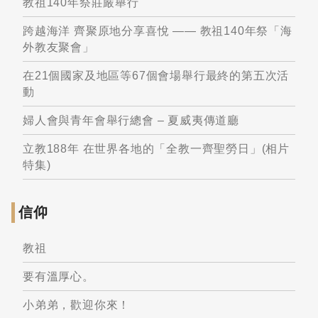
教祖140年祭莊嚴舉行
跨越海洋 齊聚原地分享喜悅 —— 教祖140年祭「海
外教友聚會」
在21個國家及地區等67個會場舉行最終的第五次活
動
婦人會與青年會舉行總會 – 夏威夷傳道廳
立教188年 在世界各地的「全教一齊聖勞日」(相片
特集)
信仰
教祖
要有溫厚心。
小弟弟，歡迎你來！