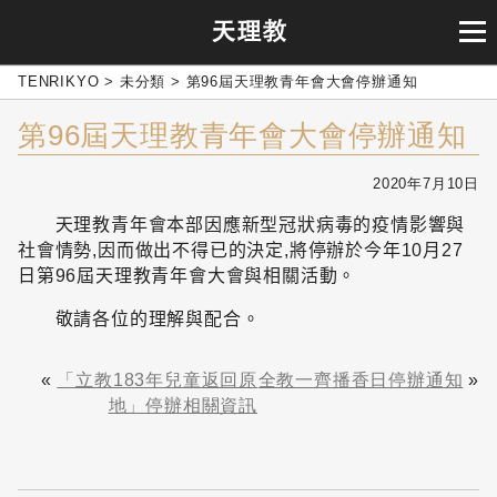
TENRIKYO
>
未分類
>
第96屆天理教青年會大會停辦通知
第96屆天理教青年會大會停辦通知
2020年7月10日
天理教青年會本部因應新型冠狀病毒的疫情影響與
社會情勢
,
因而做出不得已的決定
,
將停辦於今年
10
月
27
日
第
96
屆天理教青年會大會
與相關活動。
敬請各位的理解與配合。
«
「立教183年兒童返回原
全教一齊播香日停辦通知
»
地」停辦相關資訊