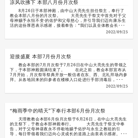
凉风吹拂下 本部八月份月次祭
8月26日于本部神殿，由中山大亮先生担任祭主，奉行了
教会本部八月份的月次祭。 大亮先生于祭文中首先对于父
母神赐予永恒不变·的佑护和父母慈心，并引导我们迈向康乐生
活的这份厚恩表示感谢，接着奉告：“我们以及全体教会长･･･
2022/09/25
迎接盛夏 本部7月份月次祭
教会本部的7月月次祭于7月26日在中山大亮先生的带领之
下，于本部神殿圆满结束了。 在此之前，教会本部宣布从
7月开始，月次祭等祭典开放一般信者在东、西、北礼拜场内参
拜。从各地回来的归参者在楼梯入口处进行手部消毒后，･･･
2022/09/25
“梅雨季中的晴天”下奉行本部6月份月次祭
天理教教会本部6月份月次祭于6月26日，在中山大亮先生
的主祭下，于教会本部神殿奉行。 大亮先生于祭文中奉
告，对于父母神昼夜永不停歇地赐予佑护与永生之教祖的引
导，每日带领着我们迈向心灵成长的道路上由衷表示感谢。･･･