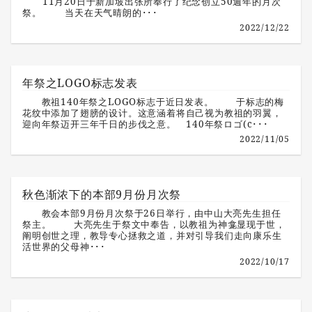
11月20日于新加坡出张所奉行了纪念创立50週年的月次
祭。 当天在天气晴朗的･･･
2022/12/22
年祭之LOGO标志发表
教祖140年祭之LOGO标志于近日发表。 于标志的梅
花纹中添加了翅膀的设计。这意涵着将自己视为教祖的羽翼，
迎向年祭迈开三年千日的步伐之意。 140年祭ロゴ(c･･･
2022/11/05
秋色渐浓下的本部9月份月次祭
教会本部9月份月次祭于26日举行，由中山大亮先生担任
祭主。 大亮先生于祭文中奉告，以教祖为神龛显现于世，
阐明创世之理，教导专心拯救之道，并对引导我们走向康乐生
活世界的父母神･･･
2022/10/17