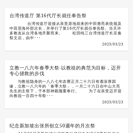
台湾传道厅 第16代厅长就任奉告祭
台湾传道厅迎接从亲里原地前来的中田善亮表统领及
中田晃海外部次长，并举行了第16代厅长就任奉告祭。当天许
多教友从台湾各地齐聚而来。 松田纯三台湾传道厅长呈奏
祭文后，由中･･･
2023/03/23
立教一八六年春季大祭-以教祖的典范为目标，迈开
专心拯救的步伐
与教祖隐身的一八八七年农曆正月二十六日有着深厚因
缘，立教一八六年的「春季大祭」，一月二十六日在中山大亮
先生的主祭下，于本部神殿隆重奉行。 为了在亲里迈开迎
向教祖一百四十年祭･･･
2023/03/23
纪念新加坡出张所创立50週年的月次祭