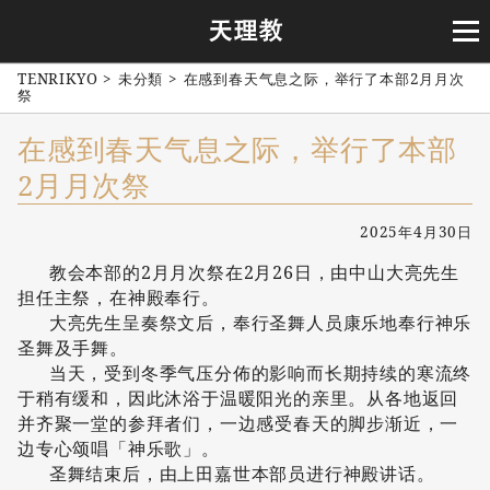
TENRIKYO
>
未分類
>
在感到春天气息之际，举行了本部2月月次
祭
在感到春天气息之际，举行了本部
2月月次祭
2025年4月30日
教会本部的2月月次祭在2月26日，由中山大亮先生
担任主祭，在神殿奉行。
大亮先生呈奏祭文后，奉行圣舞人员康乐地奉行神乐
圣舞及手舞。
当天，受到冬季气压分佈的影响而长期持续的寒流终
于稍有缓和，因此沐浴于温暖阳光的亲里。从各地返回
并齐聚一堂的参拜者们，一边感受春天的脚步渐近，一
边专心颂唱「神乐歌」。
圣舞结束后，由上田嘉世本部员进行神殿讲话。