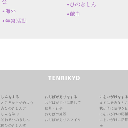
会
ひのきしん
海外
献血
年祭活動
きしんをする
おぢばがえりをする
にをいがけをす
なところから始めよう
おぢばがえりに際して
まずは身近なと
一斉ひのきしんデー
祭典・行事
我が子に信仰を
きしんを学ぶ
おぢばの施設
にをいがけの応
に関わるひのきしん
おぢばがえりスマイル
にをいがけに活
救援ひのきしん隊
座