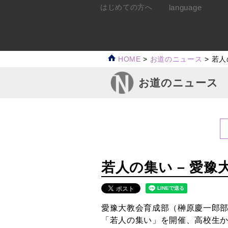
language
はじめての方へ
HOME
>
お道のニュース
>
若人
お道のニュース
若人の集い – 愛豫
愛豫大教会育成部（榊原慶一郎部
「若人の集い」を開催、高校生から