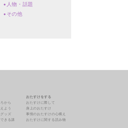
人物・話題
その他
る
おたすけをする
ころから
おたすけに際して
伝えよう
身上のおたすけ
援グッズ
事情のおたすけの心構え
用できる講
おたすけに関する読み物