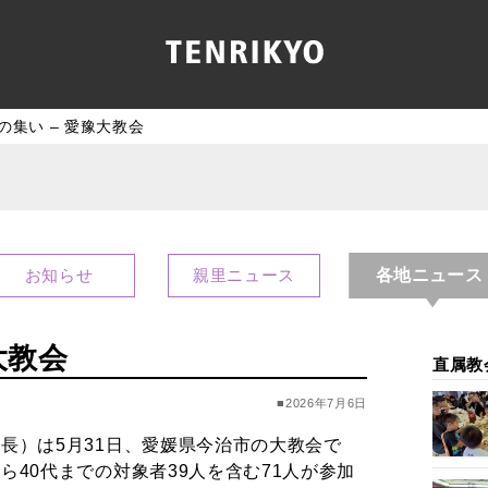
の集い – 愛豫大教会
各地ニュース
お知らせ
親里ニュース
大教会
直属教
■2026年7月6日
長）は5月31日、愛媛県今治市の大教会で
40代までの対象者39人を含む71人が参加