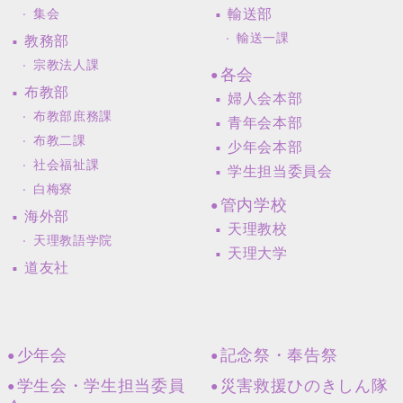
輸送部
集会
輸送一課
教務部
宗教法人課
各会
布教部
婦人会本部
布教部庶務課
青年会本部
布教二課
少年会本部
社会福祉課
学生担当委員会
白梅寮
管内学校
海外部
天理教校
天理教語学院
天理大学
道友社
少年会
記念祭・奉告祭
学生会・学生担当委員
災害救援ひのきしん隊