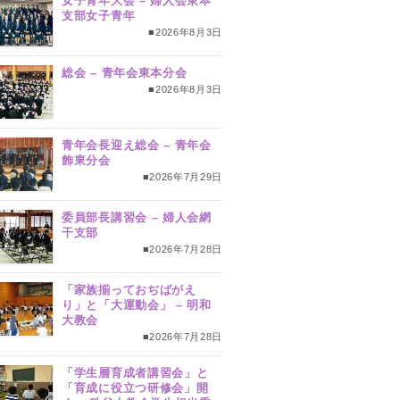
女子青年大会 – 婦人会東本
支部女子青年
■2026年8月3日
総会 – 青年会東本分会
■2026年8月3日
青年会長迎え総会 – 青年会
飾東分会
■2026年7月29日
委員部長講習会 – 婦人会網
干支部
■2026年7月28日
「家族揃っておぢばがえ
り」と「大運動会」 – 明和
大教会
■2026年7月28日
「学生層育成者講習会」と
「育成に役立つ研修会」開