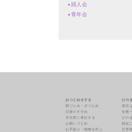
婦人会
青年会
おつとめをする
ひの
朝づとめ・夕づとめ
身近
日参のすすめ
全教
月次祭に奉仕する
ひの
お願いづとめ
福祉
お手振り・鳴物を学ぶ
災害