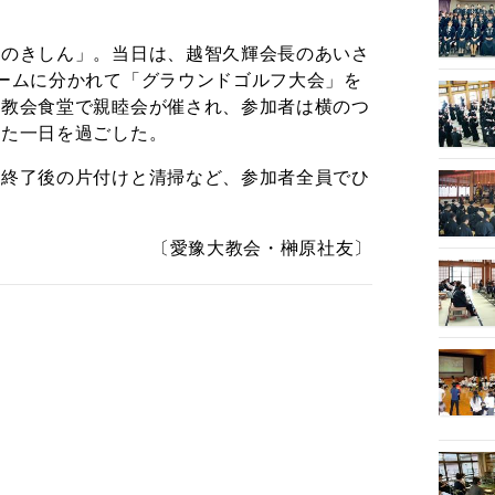
ひのきしん」。当日は、越智久輝会長のあいさ
ームに分かれて「グラウンドゴルフ大会」を
大教会食堂で親睦会が催され、参加者は横のつ
した一日を過ごした。
会終了後の片付けと清掃など、参加者全員でひ
〔愛豫大教会・榊原社友〕