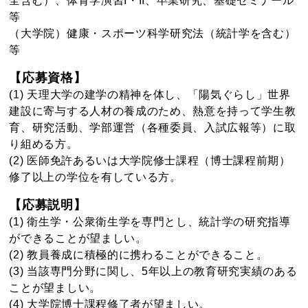
全含む）、体育学演習I・II、卒業研究、基礎ゼミナール
等
（大学院）健康・スポーツ科学研究法（統計学を含む）
等
【応募資格】
(1) 天理大学の建学の精神を体し、「陽気ぐらし」世界
建設に寄与する人材の養成のため、熱意を持って学生教
育、研究活動、学部運営（各種委員、入試広報等）に取
り組める方。
(2) 医師免許あるいは大学院修士課程（博士課程前期）
修了以上の学位を有している方。
【応募説明】
(1) 衛生学・公衆衛生学を専門とし、統計学の研究指導
ができることが望ましい。
(2) 教員養成に積極的に携わることができること。
(3) 当該専門分野に関し、5年以上の教育研究実績のある
ことが望ましい。
(4) 大学院博士課程修了者が望ましい。