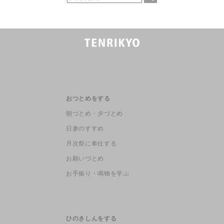
おつとめをする
朝づとめ・夕づとめ
日参のすすめ
月次祭に奉仕する
お願いづとめ
お手振り・鳴物を学ぶ
ひのきしんをする