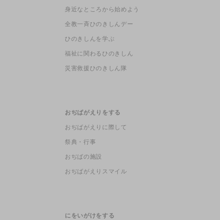
身近なところから始めよう
全教一斉ひのきしんデー
ひのきしんを学ぶ
福祉に関わるひのきしん
災害救援ひのきしん隊
おぢばがえりをする
おぢばがえりに際して
祭典・行事
おぢばの施設
おぢばがえりスマイル
にをいがけをする