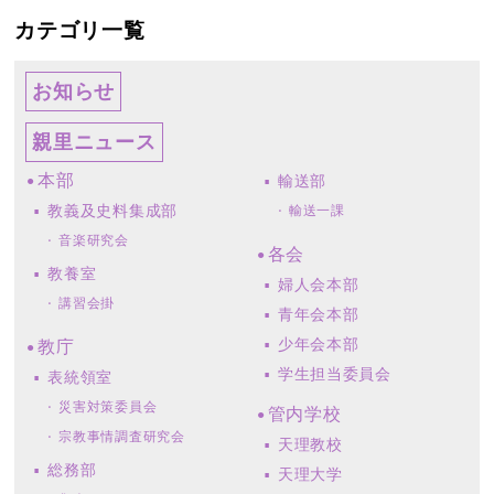
カテゴリ一覧
お知らせ
親里ニュース
本部
輸送部
教義及史料集成部
輸送一課
音楽研究会
各会
教養室
婦人会本部
講習会掛
青年会本部
少年会本部
教庁
学生担当委員会
表統領室
災害対策委員会
管内学校
宗教事情調査研究会
天理教校
総務部
天理大学