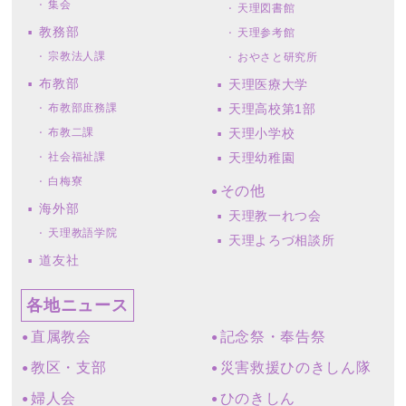
集会
天理図書館
教務部
天理参考館
宗教法人課
おやさと研究所
布教部
天理医療大学
布教部庶務課
天理高校第1部
布教二課
天理小学校
社会福祉課
天理幼稚園
白梅寮
その他
海外部
天理教一れつ会
天理教語学院
天理よろづ相談所
道友社
各地ニュース
直属教会
記念祭・奉告祭
教区・支部
災害救援ひのきしん隊
婦人会
ひのきしん