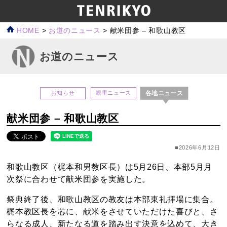
HOME
>
お道のニュース
>
献米団参 – 和歌山教区
お道のニュース
各地ニュース
お知らせ
親里ニュース
献米団参 – 和歌山教区
■2026年6月12日
和歌山教区（梶本和男教区長）は5月26日、本部5月月
次祭に合わせて献米団参を実施した。
祭典終了後、和歌山教区の教友は本部東礼拝場に集合。
梶本教区長を芯に、献米をさせていただけた喜びと、さ
らなる成人、新たなる道を踏み出す決意を込めて、大き