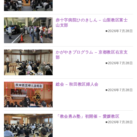
赤十字病院ひのきしん – 山梨教区富士
山支部
■2026年7月28日
かがやきプログラム – 京都教区右京支
部
■2026年7月28日
総会 – 秋田教区婦人会
■2026年7月28日
「教会勇み塾」初開催 – 愛媛教区
■2026年7月28日