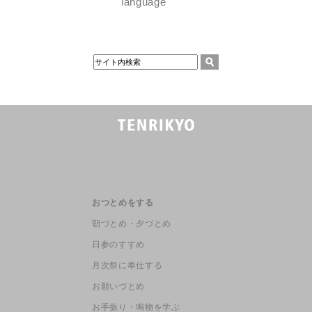
language
おつとめをする
朝づとめ・夕づとめ
日参のすすめ
月次祭に奉仕する
お願いづとめ
お手振り・鳴物を学ぶ