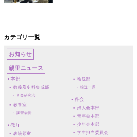
カテゴリ一覧
お知らせ
親里ニュース
本部
輸送部
教義及史料集成部
輸送一課
音楽研究会
各会
教養室
婦人会本部
講習会掛
青年会本部
少年会本部
教庁
学生担当委員会
表統領室