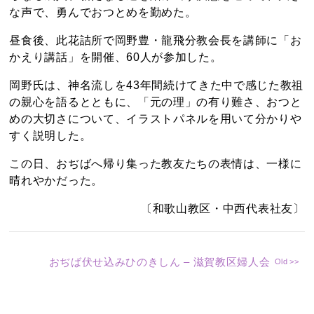
な声で、勇んでおつとめを勤めた。
昼食後、此花詰所で岡野豊・龍飛分教会長を講師に「お
かえり講話」を開催、60人が参加した。
岡野氏は、神名流しを43年間続けてきた中で感じた教祖
の親心を語るとともに、「元の理」の有り難さ、おつと
めの大切さについて、イラストパネルを用いて分かりや
すく説明した。
この日、おぢばへ帰り集った教友たちの表情は、一様に
晴れやかだった。
〔和歌山教区・中西代表社友〕
おぢば伏せ込みひのきしん – 滋賀教区婦人会