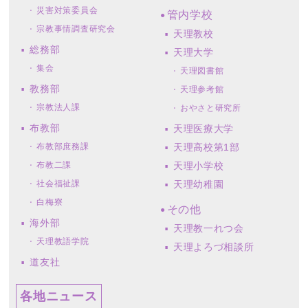
災害対策委員会
管内学校
宗教事情調査研究会
天理教校
総務部
天理大学
集会
天理図書館
教務部
天理参考館
宗教法人課
おやさと研究所
布教部
天理医療大学
布教部庶務課
天理高校第1部
布教二課
天理小学校
社会福祉課
天理幼稚園
白梅寮
その他
海外部
天理教一れつ会
天理教語学院
天理よろづ相談所
道友社
各地ニュース