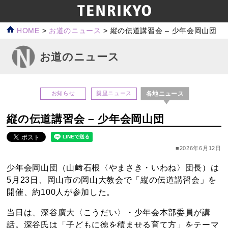
HOME
>
お道のニュース
>
縦の伝道講習会 – 少年会岡山団
お道のニュース
各地ニュース
お知らせ
親里ニュース
縦の伝道講習会 – 少年会岡山団
■2026年6月12日
少年会岡山団（山﨑石根〈やまさき・いわね〉団長）は
5月23日、岡山市の岡山大教会で「縦の伝道講習会」を
開催、約100人が参加した。
当日は、深谷廣大〈こうだい〉・少年会本部委員が講
話。深谷氏は「子どもに徳を積ませる育て方」をテーマ