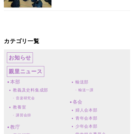
カテゴリ一覧
お知らせ
親里ニュース
本部
輸送部
教義及史料集成部
輸送一課
音楽研究会
各会
教養室
婦人会本部
講習会掛
青年会本部
少年会本部
教庁