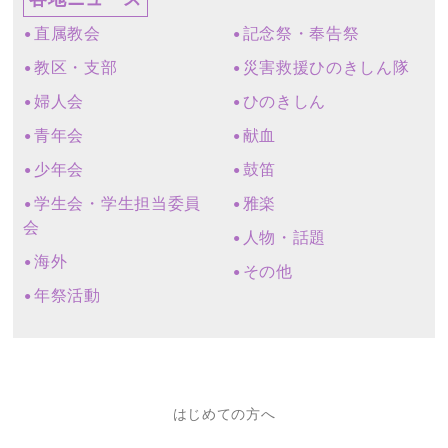
直属教会
記念祭・奉告祭
教区・支部
災害救援ひのきしん隊
婦人会
ひのきしん
青年会
献血
少年会
鼓笛
学生会・学生担当委員
雅楽
会
人物・話題
海外
その他
年祭活動
はじめての方へ