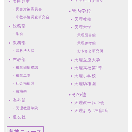
学生担当委員会
表統領室
災害対策委員会
管内学校
宗教事情調査研究会
天理教校
総務部
天理大学
集会
天理図書館
教務部
天理参考館
宗教法人課
おやさと研究所
布教部
天理医療大学
布教部庶務課
天理高校第1部
布教二課
天理小学校
社会福祉課
天理幼稚園
白梅寮
その他
海外部
天理教一れつ会
天理教語学院
天理よろづ相談所
道友社
各地ニュース