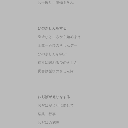
お手振り・鳴物を学ぶ
ひのきしんをする
身近なところから始めよう
全教一斉ひのきしんデー
ひのきしんを学ぶ
福祉に関わるひのきしん
災害救援ひのきしん隊
おぢばがえりをする
おぢばがえりに際して
祭典・行事
おぢばの施設