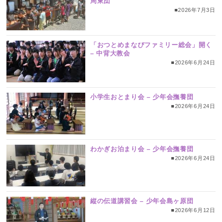
周東団
■2026年7月3日
「おつとめまなびファミリー総会」開く
– 中背大教会
■2026年6月24日
小学生おとまり会 – 少年会撫養団
■2026年6月24日
わかぎお泊まり会 – 少年会撫養団
■2026年6月24日
縦の伝道講習会 – 少年会島ヶ原団
■2026年6月12日