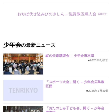
おぢば伏せ込みひのきしん – 滋賀教区婦人会
少年会
の最新ニュース
縦の伝道講習会 – 少年会東本団
■2026年8月7日
「スポーツ大会」開く – 少年会広島教
区団
■2026年7月20日
「おたのしみ子ども会」開く – 少年会