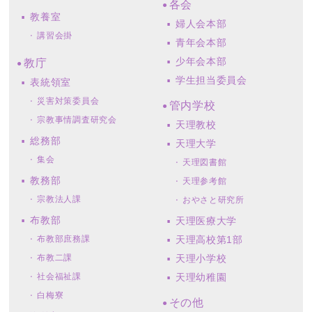
各会
教養室
婦人会本部
講習会掛
青年会本部
少年会本部
教庁
学生担当委員会
表統領室
災害対策委員会
管内学校
宗教事情調査研究会
天理教校
総務部
天理大学
集会
天理図書館
教務部
天理参考館
宗教法人課
おやさと研究所
布教部
天理医療大学
布教部庶務課
天理高校第1部
布教二課
天理小学校
社会福祉課
天理幼稚園
白梅寮
その他