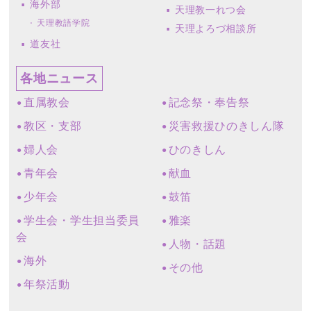
海外部
天理教一れつ会
天理教語学院
天理よろづ相談所
道友社
各地ニュース
直属教会
記念祭・奉告祭
教区・支部
災害救援ひのきしん隊
婦人会
ひのきしん
青年会
献血
少年会
鼓笛
学生会・学生担当委員
雅楽
会
人物・話題
海外
その他
年祭活動