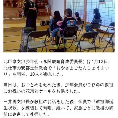
北巨摩支部少年会（永関慶晴育成委員長）は4月12日、
北杜市の安都玉分教会で「おやさまごたんじょうまつ
り」を開催、10人が参加した。
当日は、おつとめを勤めた後、少年会員がご存命の教祖
にお祝いの花束とケーキをお供えした。
三井勇支部長が教祖のお話をした後、全員で『教祖御誕
生祝歌』を練習して斉唱。続いて、家族ごとに教祖の御
前に参進して礼拝した。