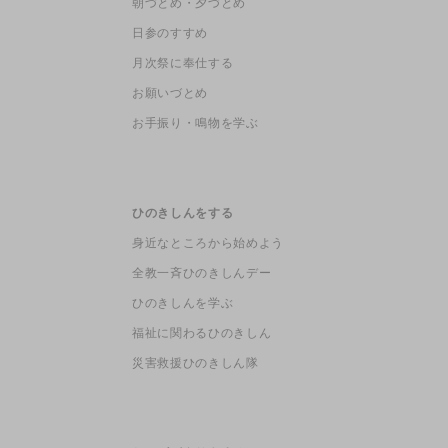
朝づとめ・夕づとめ
日参のすすめ
月次祭に奉仕する
お願いづとめ
お手振り・鳴物を学ぶ
ひのきしんをする
身近なところから始めよう
全教一斉ひのきしんデー
ひのきしんを学ぶ
福祉に関わるひのきしん
災害救援ひのきしん隊