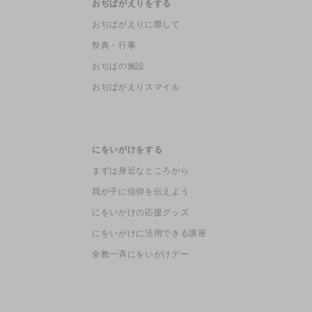
おぢばがえりをする
おぢばがえりに際して
祭典・行事
おぢばの施設
おぢばがえりスマイル
にをいがけをする
まずは身近なところから
我が子に信仰を伝えよう
にをいがけの応援グッズ
にをいがけに活用できる講座
全教一斉にをいがけデー