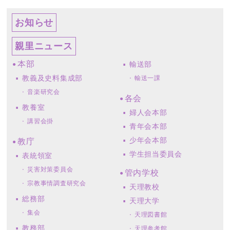
お知らせ
親里ニュース
本部
輸送部
教義及史料集成部
輸送一課
音楽研究会
各会
教養室
婦人会本部
講習会掛
青年会本部
少年会本部
教庁
学生担当委員会
表統領室
災害対策委員会
管内学校
宗教事情調査研究会
天理教校
総務部
天理大学
集会
天理図書館
教務部
天理参考館