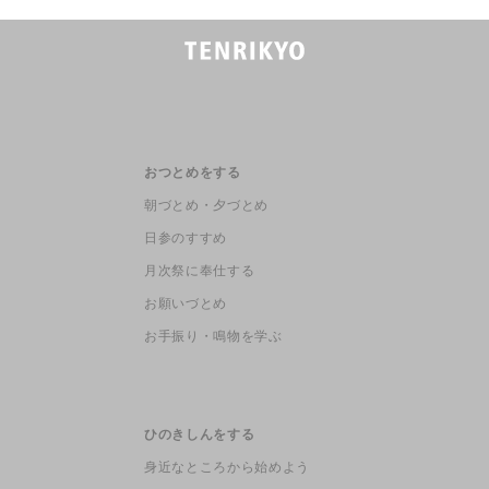
おつとめをする
朝づとめ・夕づとめ
日参のすすめ
月次祭に奉仕する
お願いづとめ
お手振り・鳴物を学ぶ
ひのきしんをする
身近なところから始めよう