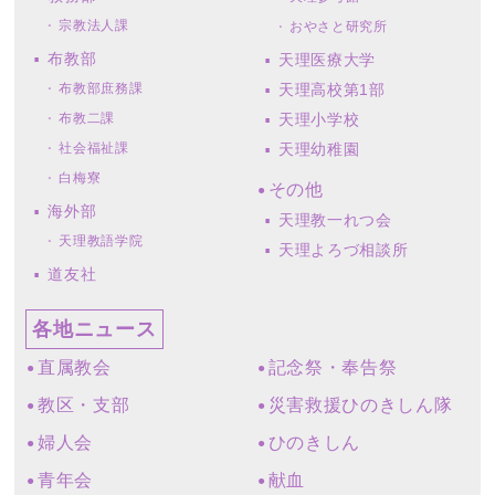
宗教法人課
おやさと研究所
布教部
天理医療大学
布教部庶務課
天理高校第1部
布教二課
天理小学校
社会福祉課
天理幼稚園
白梅寮
その他
海外部
天理教一れつ会
天理教語学院
天理よろづ相談所
道友社
各地ニュース
直属教会
記念祭・奉告祭
教区・支部
災害救援ひのきしん隊
婦人会
ひのきしん
青年会
献血