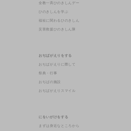
全教一斉ひのきしんデー
ひのきしんを学ぶ
福祉に関わるひのきしん
災害救援ひのきしん隊
おぢばがえりをする
おぢばがえりに際して
祭典・行事
おぢばの施設
おぢばがえりスマイル
にをいがけをする
まずは身近なところから