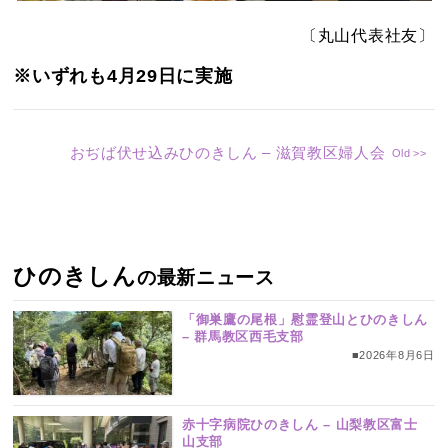
〔丸山代表社友〕
※いずれも4月29日に実施
おぢば伏せ込みひのきしん – 滋賀教区婦人会
ひのきしん
の最新ニュース
「御巣鷹の尾根」慰霊登山とひのきしん
– 群馬教区西毛支部
■2026年8月6日
赤十字病院ひのきしん – 山梨教区富士
山支部