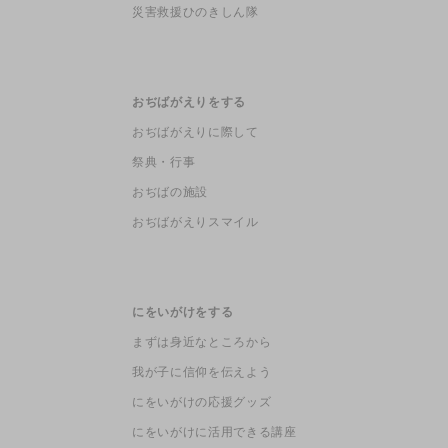
災害救援ひのきしん隊
おぢばがえりをする
おぢばがえりに際して
祭典・行事
おぢばの施設
おぢばがえりスマイル
にをいがけをする
まずは身近なところから
我が子に信仰を伝えよう
にをいがけの応援グッズ
にをいがけに活用できる講座