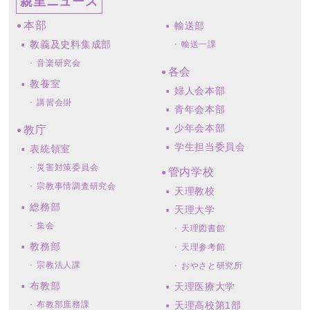
親里ニュース
本部
輸送部
教義及史料集成部
輸送一課
音楽研究会
各会
教養室
婦人会本部
講習会掛
青年会本部
少年会本部
教庁
学生担当委員会
表統領室
災害対策委員会
管内学校
宗教事情調査研究会
天理教校
総務部
天理大学
集会
天理図書館
教務部
天理参考館
宗教法人課
おやさと研究所
布教部
天理医療大学
布教部庶務課
天理高校第1部