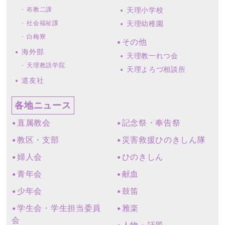
布教二課
天理小学校
社会福祉課
天理幼稚園
白梅寮
その他
海外部
天理教一れつ会
天理教語学院
天理よろづ相談所
道友社
各地ニュース
直属教会
記念祭・奉告祭
教区・支部
災害救援ひのきしん隊
婦人会
ひのきしん
青年会
献血
少年会
鼓笛
学生会・学生担当委員
雅楽
会