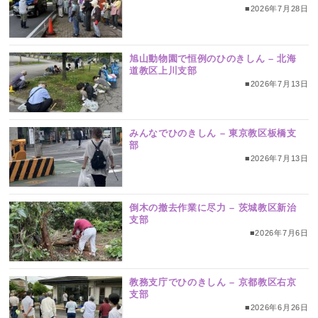
■2026年7月28日
旭山動物園で恒例のひのきしん – 北海
道教区上川支部
■2026年7月13日
みんなでひのきしん – 東京教区板橋支
部
■2026年7月13日
倒木の撤去作業に尽力 – 茨城教区新治
支部
■2026年7月6日
教務支庁でひのきしん – 京都教区右京
支部
■2026年6月26日