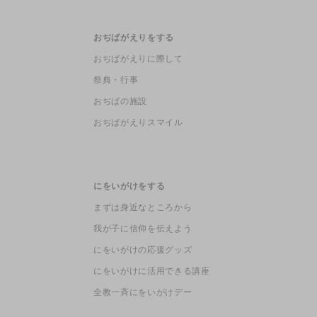
おぢばがえりをする
おぢばがえりに際して
祭典・行事
おぢばの施設
おぢばがえりスマイル
にをいがけをする
まずは身近なところから
我が子に信仰を伝えよう
にをいがけの応援グッズ
にをいがけに活用できる講座
全教一斉にをいがけデー