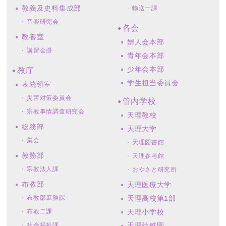
教義及史料集成部
輸送一課
音楽研究会
各会
教養室
婦人会本部
講習会掛
青年会本部
少年会本部
教庁
学生担当委員会
表統領室
災害対策委員会
管内学校
宗教事情調査研究会
天理教校
総務部
天理大学
集会
天理図書館
教務部
天理参考館
宗教法人課
おやさと研究所
布教部
天理医療大学
布教部庶務課
天理高校第1部
布教二課
天理小学校
社会福祉課
天理幼稚園