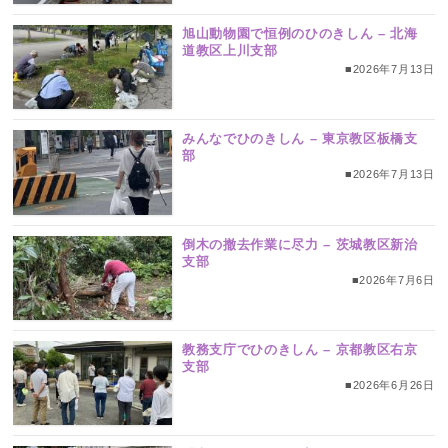
旭山動物園で恒例のひのきしん – 北海
道教区上川支部
■2026年7月13日
みんなでひのきしん – 東京教区板橋支
部
■2026年7月13日
倒木の撤去作業に尽力 – 茨城教区新治
支部
■2026年7月6日
教務支庁でひのきしん – 京都教区右京
支部
■2026年6月26日