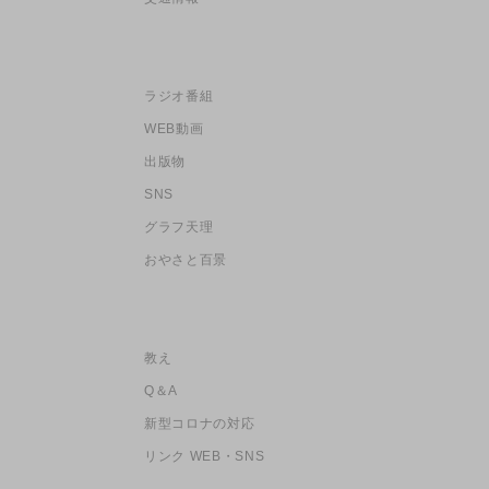
ラジオ番組
WEB動画
出版物
SNS
グラフ天理
おやさと百景
教え
Q＆A
新型コロナの対応
リンク WEB・SNS