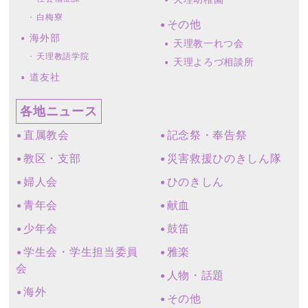
白梅寮
その他
海外部
天理教一れつ会
天理教語学院
天理よろづ相談所
道友社
各地ニュース
直属教会
記念祭・奉告祭
教区・支部
災害救援ひのきしん隊
婦人会
ひのきしん
青年会
献血
少年会
鼓笛
学生会・学生担当委員
雅楽
会
人物・話題
海外
その他