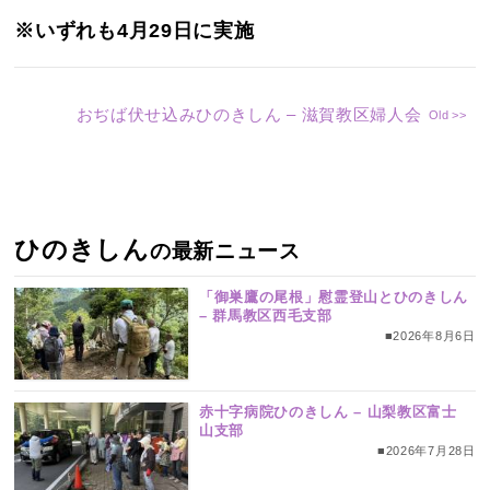
※いずれも4月29日に実施
おぢば伏せ込みひのきしん – 滋賀教区婦人会
ひのきしん
の最新ニュース
「御巣鷹の尾根」慰霊登山とひのきしん
– 群馬教区西毛支部
■2026年8月6日
赤十字病院ひのきしん – 山梨教区富士
山支部
■2026年7月28日