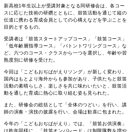
新高校1年生以上が受講対象となる同研修会は、各コー
スに応じた技術の研鑽とともに、鼓笛活動を通じて縦の
伝道に携わる育成会員としての心構えなどを学ぶことを
目的とするもの。
受講者は「鼓笛スタートアップコース」「鼓笛コース」
「低年齢層指導コース」「バトントワリングコース」な
ど、六つのコース・クラスから一つを選択し、年齢や習
熟度別に研修を受けた。
今回は「こどもおぢばがえりソング」が新しく変わり、
国内はもとより海外からも参加があり、子供たちと鼓笛
活動の素晴らしさ、楽しさを共に味わいたいと、鼓笛活
動を通した育成に熱心に取り組む姿も見られた。
また、研修会の総括として「全体のつどい」を行い、講
師の演奏・演技の披露を行い、会場は歓喜に包まれた。
今年の「こどもおぢばがえり」では、「鼓笛お供演奏」
は昨年同様に、「鼓笛オンパレード」は制限隊数を増や