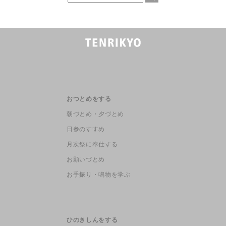
おつとめをする
朝づとめ・夕づとめ
日参のすすめ
月次祭に奉仕する
お願いづとめ
お手振り・鳴物を学ぶ
ひのきしんをする