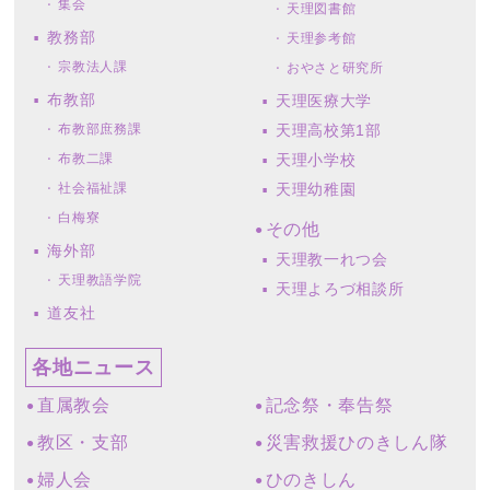
集会
天理図書館
教務部
天理参考館
宗教法人課
おやさと研究所
布教部
天理医療大学
布教部庶務課
天理高校第1部
布教二課
天理小学校
社会福祉課
天理幼稚園
白梅寮
その他
海外部
天理教一れつ会
天理教語学院
天理よろづ相談所
道友社
各地ニュース
直属教会
記念祭・奉告祭
教区・支部
災害救援ひのきしん隊
婦人会
ひのきしん