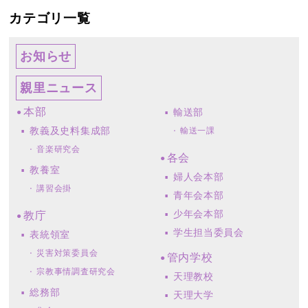
カテゴリ一覧
お知らせ
親里ニュース
本部
輸送部
教義及史料集成部
輸送一課
音楽研究会
各会
教養室
婦人会本部
講習会掛
青年会本部
少年会本部
教庁
学生担当委員会
表統領室
災害対策委員会
管内学校
宗教事情調査研究会
天理教校
総務部
天理大学