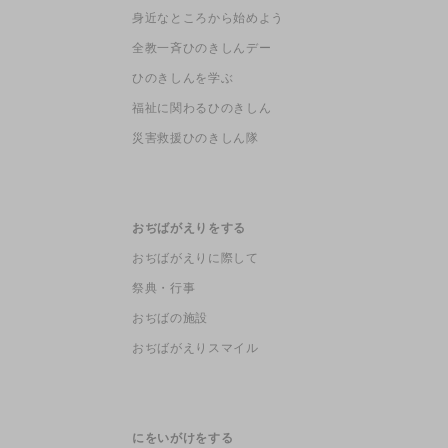
身近なところから始めよう
全教一斉ひのきしんデー
ひのきしんを学ぶ
福祉に関わるひのきしん
災害救援ひのきしん隊
おぢばがえりをする
おぢばがえりに際して
祭典・行事
おぢばの施設
おぢばがえりスマイル
にをいがけをする