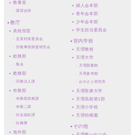
教養室
婦人会本部
講習会掛
青年会本部
少年会本部
教庁
学生担当委員会
表統領室
災害対策委員会
管内学校
宗教事情調査研究会
天理教校
総務部
天理大学
集会
天理図書館
教務部
天理参考館
宗教法人課
おやさと研究所
布教部
天理医療大学
布教部庶務課
天理高校第1部
布教二課
天理小学校
社会福祉課
天理幼稚園
白梅寮
その他
海外部
天理教一れつ会