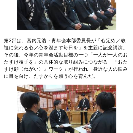
第2部は、宮内元浩・青年会本部委員長が「心定め／教
祖に凭れる心／心を澄ます毎日を」を主題に記念講演。
その後、今年の青年会活動目標の一つ「一人が一人のお
たすけ相手を」の具体的な取り組みにつながる「『おた
すけ願〈ねがい〉』ワーク」が行われ、身近な人の悩み
に目を向け、たすかりを願う心を育んだ。