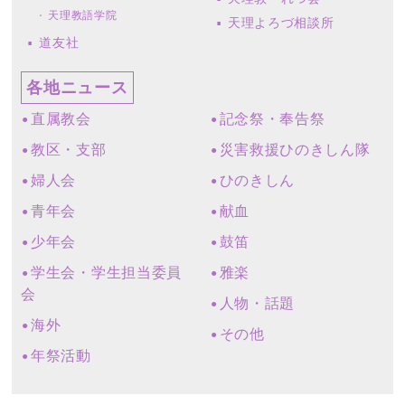
天理教語学院
天理よろづ相談所
道友社
各地ニュース
直属教会
記念祭・奉告祭
教区・支部
災害救援ひのきしん隊
婦人会
ひのきしん
青年会
献血
少年会
鼓笛
学生会・学生担当委員
雅楽
会
人物・話題
海外
その他
年祭活動