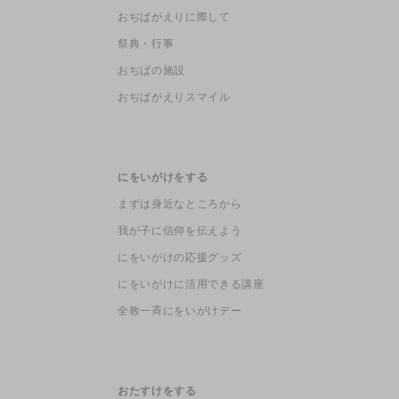
おぢばがえりに際して
祭典・行事
おぢばの施設
おぢばがえりスマイル
にをいがけをする
まずは身近なところから
我が子に信仰を伝えよう
にをいがけの応援グッズ
にをいがけに活用できる講座
全教一斉にをいがけデー
おたすけをする