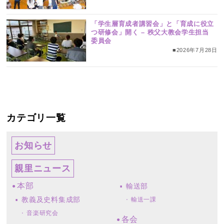
「学生層育成者講習会」と「育成に役立
つ研修会」開く – 秩父大教会学生担当
委員会
■2026年7月28日
カテゴリ一覧
お知らせ
親里ニュース
本部
輸送部
教義及史料集成部
輸送一課
音楽研究会
各会