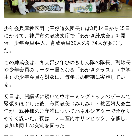
少年会兵庫教区団（三好道久団長）は3月14日から15日
にかけて、神戸市の教務支庁で「わかぎ練成会」を開
催、少年会員44人、育成会員30人の計74人が参加し
た。
この練成会は、各支部少年ひのきしん隊の隊長、副隊長
や少年会員のリーダー層となる「わかぎクラス」（中学
生）の少年会員を対象に、毎年この時期に実施してい
る。
初日は、開講式に続いてウオーミングアップのゲームで
緊張をほぐした後、秋岡教美〈みちみ〉・教区婦人会主
任が、親神様のご守護についてパネルシアターで分かり
やすく説いた。夜は「ミニ室内オリンピック」を催し、
参加者同士の交流を図った。