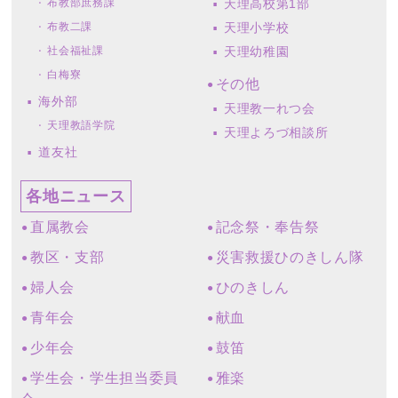
布教部庶務課
天理高校第1部
布教二課
天理小学校
社会福祉課
天理幼稚園
白梅寮
その他
海外部
天理教一れつ会
天理教語学院
天理よろづ相談所
道友社
各地ニュース
直属教会
記念祭・奉告祭
教区・支部
災害救援ひのきしん隊
婦人会
ひのきしん
青年会
献血
少年会
鼓笛
学生会・学生担当委員
雅楽