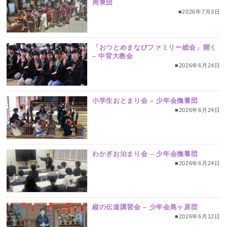
周東団
■2026年7月3日
「おつとめまなびファミリー総会」開く
– 中背大教会
■2026年6月24日
小学生おとまり会 – 少年会撫養団
■2026年6月24日
わかぎお泊まり会 – 少年会撫養団
■2026年6月24日
縦の伝道講習会 – 少年会島ヶ原団
■2026年6月12日