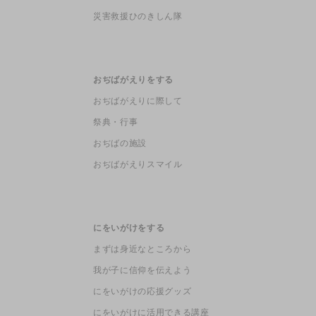
災害救援ひのきしん隊
おぢばがえりをする
おぢばがえりに際して
祭典・行事
おぢばの施設
おぢばがえりスマイル
にをいがけをする
まずは身近なところから
我が子に信仰を伝えよう
にをいがけの応援グッズ
にをいがけに活用できる講座