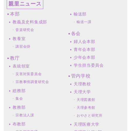
親里ニュース
本部
輸送部
教義及史料集成部
輸送一課
音楽研究会
各会
教養室
婦人会本部
講習会掛
青年会本部
少年会本部
教庁
学生担当委員会
表統領室
災害対策委員会
管内学校
宗教事情調査研究会
天理教校
総務部
天理大学
集会
天理図書館
教務部
天理参考館
宗教法人課
おやさと研究所
布教部
天理医療大学