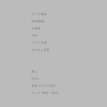
ラジオ番組
WEB動画
出版物
SNS
グラフ天理
おやさと百景
教え
Q＆A
新型コロナの対応
リンク WEB・SNS