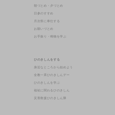
朝づとめ・夕づとめ
日参のすすめ
月次祭に奉仕する
お願いづとめ
お手振り・鳴物を学ぶ
ひのきしんをする
身近なところから始めよう
全教一斉ひのきしんデー
ひのきしんを学ぶ
福祉に関わるひのきしん
災害救援ひのきしん隊