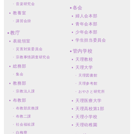
音楽研究会
各会
教養室
婦人会本部
講習会掛
青年会本部
少年会本部
教庁
学生担当委員会
表統領室
災害対策委員会
管内学校
宗教事情調査研究会
天理教校
総務部
天理大学
集会
天理図書館
教務部
天理参考館
宗教法人課
おやさと研究所
布教部
天理医療大学
布教部庶務課
天理高校第1部
布教二課
天理小学校
社会福祉課
天理幼稚園
白梅寮