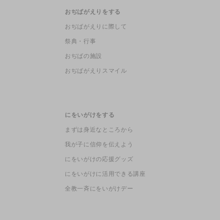
おぢばがえりをする
おぢばがえりに際して
祭典・行事
おぢばの施設
おぢばがえりスマイル
にをいがけをする
まずは身近なところから
我が子に信仰を伝えよう
にをいがけの応援グッズ
にをいがけに活用できる講座
全教一斉にをいがけデー