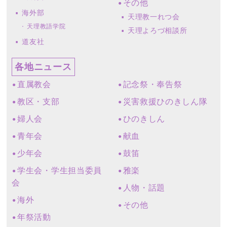
その他
海外部
天理教一れつ会
天理教語学院
天理よろづ相談所
道友社
各地ニュース
直属教会
記念祭・奉告祭
教区・支部
災害救援ひのきしん隊
婦人会
ひのきしん
青年会
献血
少年会
鼓笛
学生会・学生担当委員
雅楽
会
人物・話題
海外
その他
年祭活動