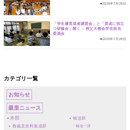
■2026年7月28日
「学生層育成者講習会」と「育成に役立
つ研修会」開く – 秩父大教会学生担当
委員会
■2026年7月28日
カテゴリ一覧
お知らせ
親里ニュース
本部
輸送部
教義及史料集成部
輸送一課