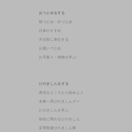
おつとめをする
朝づとめ・夕づとめ
日参のすすめ
月次祭に奉仕する
お願いづとめ
お手振り・鳴物を学ぶ
ひのきしんをする
身近なところから始めよう
全教一斉ひのきしんデー
ひのきしんを学ぶ
福祉に関わるひのきしん
災害救援ひのきしん隊