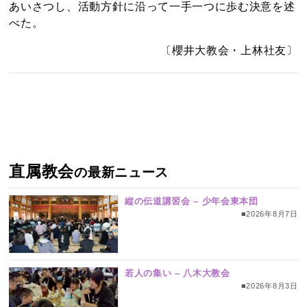
あいさつし、活動方針に沿って一手一つに歩む決意を述
べた。
〔櫻井大教会・上林社友〕
直属教会
の最新ニュース
縦の伝道講習会 – 少年会東本団
■2026年8月7日
若人の集い – 八木大教会
■2026年8月3日