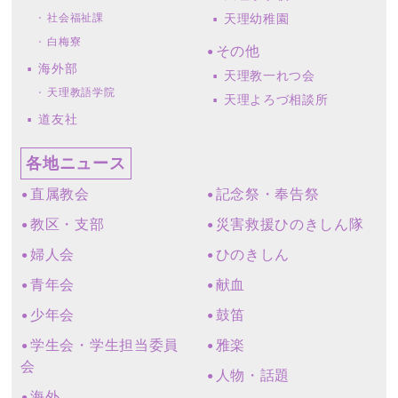
社会福祉課
天理幼稚園
白梅寮
その他
海外部
天理教一れつ会
天理教語学院
天理よろづ相談所
道友社
各地ニュース
直属教会
記念祭・奉告祭
教区・支部
災害救援ひのきしん隊
婦人会
ひのきしん
青年会
献血
少年会
鼓笛
学生会・学生担当委員
雅楽
会
人物・話題
海外