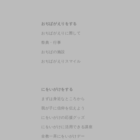
おぢばがえりをする
おぢばがえりに際して
祭典・行事
おぢばの施設
おぢばがえりスマイル
にをいがけをする
まずは身近なところから
我が子に信仰を伝えよう
にをいがけの応援グッズ
にをいがけに活用できる講座
全教一斉にをいがけデー