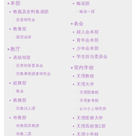
本部
輸送部
教義及史料集成部
輸送一課
音楽研究会
各会
教養室
婦人会本部
講習会掛
青年会本部
少年会本部
教庁
学生担当委員会
表統領室
災害対策委員会
管内学校
宗教事情調査研究会
天理教校
総務部
天理大学
集会
天理図書館
教務部
天理参考館
宗教法人課
おやさと研究所
布教部
天理医療大学
布教部庶務課
天理高校第1部
布教二課
天理小学校