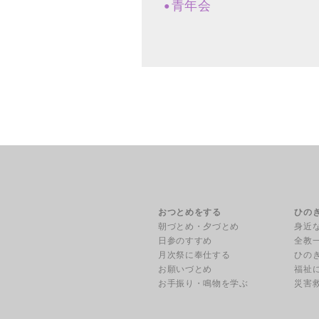
青年会
おつとめをする
ひの
朝づとめ・夕づとめ
身近
日参のすすめ
全教
月次祭に奉仕する
ひの
お願いづとめ
福祉
お手振り・鳴物を学ぶ
災害