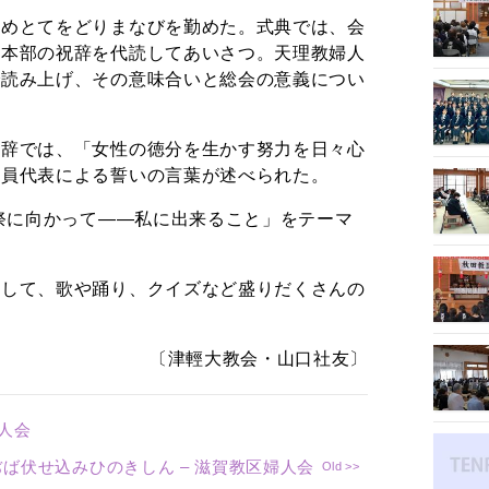
とめとてをどりまなびを勤めた。式典では、会
会本部の祝辞を代読してあいさつ。天理教婦人
で読み上げ、その意味合いと総会の意義につい
祝辞では、「女性の徳分を生かす努力を日々心
会員代表による誓いの言葉が述べられた。
年祭に向かって――私に出来ること」をテーマ
として、歌や踊り、クイズなど盛りだくさんの
〔津輕大教会・山口社友〕
婦人会
ぢば伏せ込みひのきしん – 滋賀教区婦人会