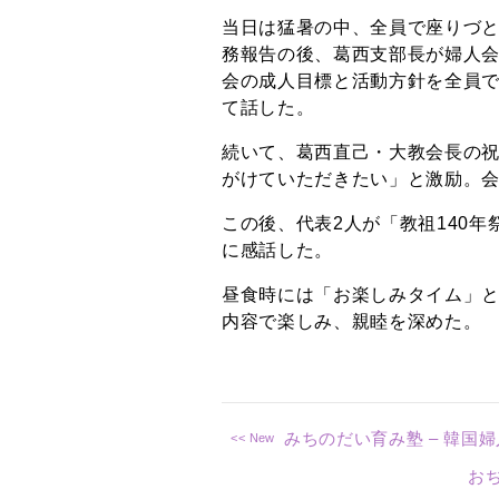
当日は猛暑の中、全員で座りづ
務報告の後、葛西支部長が婦人
会の成人目標と活動方針を全員
て話した。
続いて、葛西直己・大教会長の
がけていただきたい」と激励。
この後、代表2人が「教祖140
に感話した。
昼食時には「お楽しみタイム」
内容で楽しみ、親睦を深めた。
みちのだい育み塾 – 韓国
お