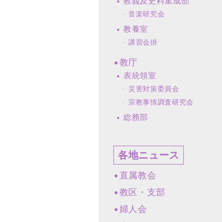
教義及史料集成部
音楽研究会
教養室
講習会掛
教庁
表統領室
災害対策委員会
宗教事情調査研究会
総務部
各地ニュース
直属教会
教区・支部
婦人会