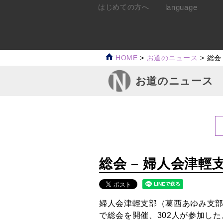
language
はじめての方へ
HOME
>
お道のニュース
>
総会
お道のニュース
総会 – 婦人会津輕
婦人会津輕支部（葛西あゆみ支部
で総会を開催、302人が参加した