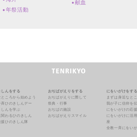
献血
年祭活動
きしんをする
おぢばがえりをする
にをいがけをす
なところから始めよう
おぢばがえりに際して
まずは身近なと
一斉ひのきしんデー
祭典・行事
我が子に信仰を
きしんを学ぶ
おぢばの施設
にをいがけの応
に関わるひのきしん
おぢばがえりスマイル
にをいがけに活
救援ひのきしん隊
座
全教一斉にをい