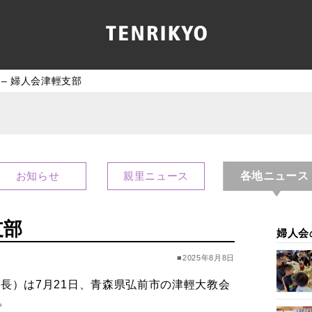
 – 婦人会津輕支部
各地ニュース
お知らせ
親里ニュース
支部
婦人会
■2025年8月8日
長）は7月21日、青森県弘前市の津輕大教会
。