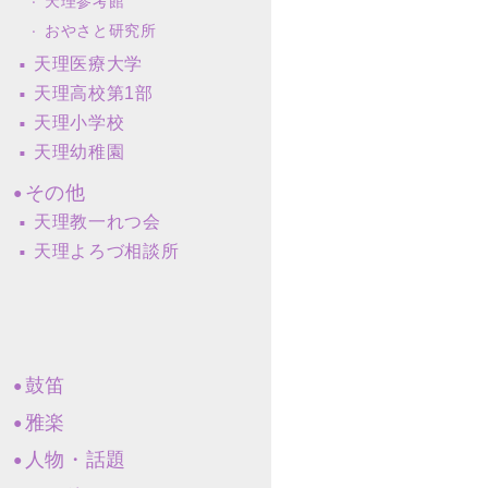
天理参考館
おやさと研究所
天理医療大学
天理高校第1部
天理小学校
天理幼稚園
その他
天理教一れつ会
天理よろづ相談所
鼓笛
雅楽
人物・話題