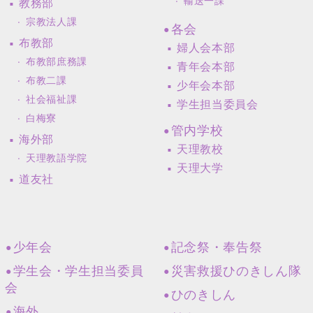
輸送一課
教務部
宗教法人課
各会
布教部
婦人会本部
布教部庶務課
青年会本部
布教二課
少年会本部
社会福祉課
学生担当委員会
白梅寮
管内学校
海外部
天理教校
天理教語学院
天理大学
道友社
少年会
記念祭・奉告祭
学生会・学生担当委員
災害救援ひのきしん隊
会
ひのきしん
海外