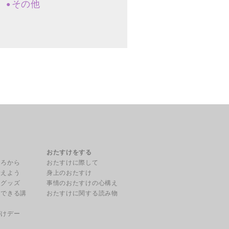
その他
る
おたすけをする
ころから
おたすけに際して
伝えよう
身上のおたすけ
援グッズ
事情のおたすけの心構え
用できる講
おたすけに関する読み物
がけデー