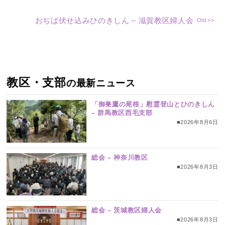
おぢば伏せ込みひのきしん – 滋賀教区婦人会
教区・支部
の最新ニュース
「御巣鷹の尾根」慰霊登山とひのきしん
– 群馬教区西毛支部
■2026年8月6日
総会 – 神奈川教区
■2026年8月3日
総会 – 茨城教区婦人会
■2026年8月3日