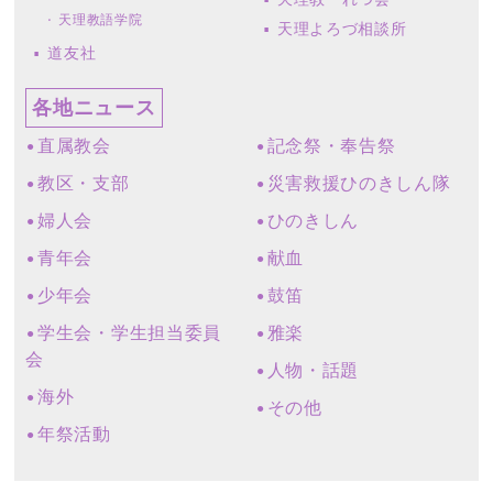
天理教語学院
天理よろづ相談所
道友社
各地ニュース
直属教会
記念祭・奉告祭
教区・支部
災害救援ひのきしん隊
婦人会
ひのきしん
青年会
献血
少年会
鼓笛
学生会・学生担当委員
雅楽
会
人物・話題
海外
その他
年祭活動