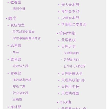
教養室
婦人会本部
講習会掛
青年会本部
少年会本部
教庁
学生担当委員会
表統領室
災害対策委員会
管内学校
宗教事情調査研究会
天理教校
総務部
天理大学
集会
天理図書館
教務部
天理参考館
宗教法人課
おやさと研究所
布教部
天理医療大学
布教部庶務課
天理高校第1部
布教二課
天理小学校
社会福祉課
天理幼稚園
白梅寮
その他
海外部
天理教一れつ会