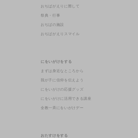
おぢばがえりに際して
祭典・行事
おぢばの施設
おぢばがえりスマイル
にをいがけをする
まずは身近なところから
我が子に信仰を伝えよう
にをいがけの応援グッズ
にをいがけに活用できる講座
全教一斉にをいがけデー
おたすけをする