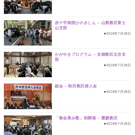
赤十字病院ひのきしん – 山梨教区富士
山支部
■2026年7月28日
かがやきプログラム – 京都教区右京支
部
■2026年7月28日
総会 – 秋田教区婦人会
■2026年7月28日
「教会勇み塾」初開催 – 愛媛教区
■2026年7月28日