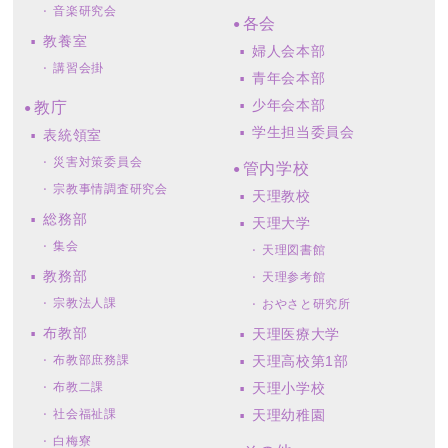
音楽研究会
各会
教養室
婦人会本部
講習会掛
青年会本部
少年会本部
教庁
学生担当委員会
表統領室
災害対策委員会
管内学校
宗教事情調査研究会
天理教校
総務部
天理大学
集会
天理図書館
教務部
天理参考館
宗教法人課
おやさと研究所
布教部
天理医療大学
布教部庶務課
天理高校第1部
布教二課
天理小学校
社会福祉課
天理幼稚園
白梅寮