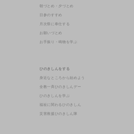
朝づとめ・夕づとめ
日参のすすめ
月次祭に奉仕する
お願いづとめ
お手振り・鳴物を学ぶ
ひのきしんをする
身近なところから始めよう
全教一斉ひのきしんデー
ひのきしんを学ぶ
福祉に関わるひのきしん
災害救援ひのきしん隊