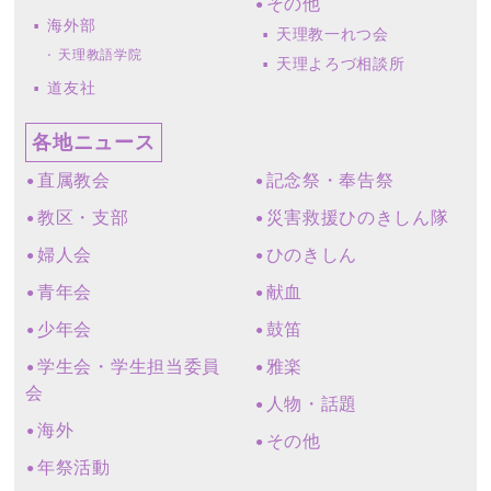
その他
海外部
天理教一れつ会
天理教語学院
天理よろづ相談所
道友社
各地ニュース
直属教会
記念祭・奉告祭
教区・支部
災害救援ひのきしん隊
婦人会
ひのきしん
青年会
献血
少年会
鼓笛
学生会・学生担当委員
雅楽
会
人物・話題
海外
その他
年祭活動