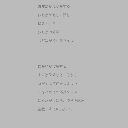
おぢばがえりをする
おぢばがえりに際して
祭典・行事
おぢばの施設
おぢばがえりスマイル
にをいがけをする
まずは身近なところから
我が子に信仰を伝えよう
にをいがけの応援グッズ
にをいがけに活用できる講座
全教一斉にをいがけデー