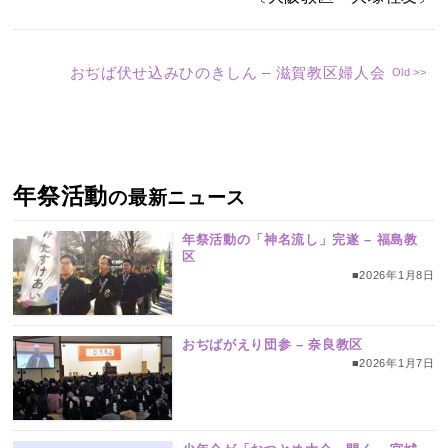
おぢば伏せ込みひのきしん – 滋賀教区婦人会
年祭活動
の最新ニュース
年祭活動の「神名流し」完遂 – 福島教
区
■2026年1月8日
おぢばがえり団参 – 奈良教区
■2026年1月7日