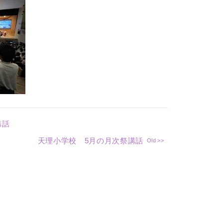
講話
天理小学校 5月の月次祭講話