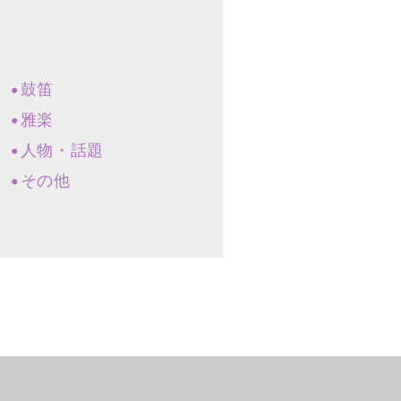
鼓笛
雅楽
人物・話題
その他