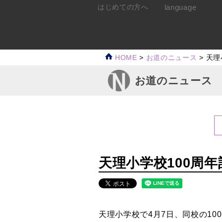
language
はじめての方へ
HOME
>
お道のニュース
>
天理
お道のニュース
天理小学校100周
天理小学校で4月7日、同校の10