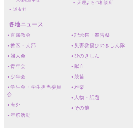
天理教語学院
天理よろづ相談所
道友社
各地ニュース
直属教会
記念祭・奉告祭
教区・支部
災害救援ひのきしん隊
婦人会
ひのきしん
青年会
献血
少年会
鼓笛
学生会・学生担当委員
雅楽
会
人物・話題
海外
その他
年祭活動