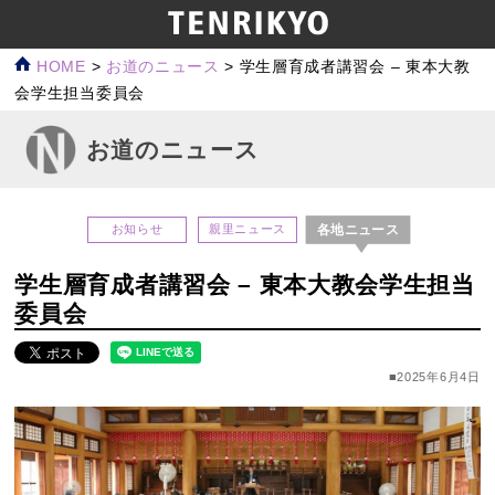
HOME
>
お道のニュース
>
学生層育成者講習会 – 東本大教
会学生担当委員会
お道のニュース
各地ニュース
お知らせ
親里ニュース
学生層育成者講習会 – 東本大教会学生担当
委員会
■2025年6月4日