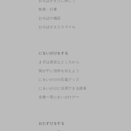
おぢばがえりに際して
祭典・行事
おぢばの施設
おぢばがえりスマイル
にをいがけをする
まずは身近なところから
我が子に信仰を伝えよう
にをいがけの応援グッズ
にをいがけに活用できる講座
全教一斉にをいがけデー
おたすけをする