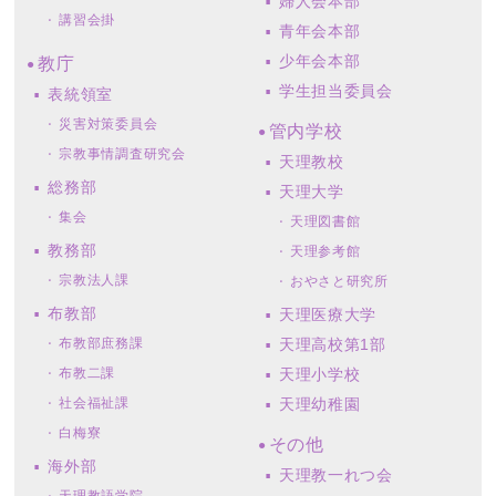
婦人会本部
講習会掛
青年会本部
少年会本部
教庁
学生担当委員会
表統領室
災害対策委員会
管内学校
宗教事情調査研究会
天理教校
総務部
天理大学
集会
天理図書館
教務部
天理参考館
宗教法人課
おやさと研究所
布教部
天理医療大学
布教部庶務課
天理高校第1部
布教二課
天理小学校
社会福祉課
天理幼稚園
白梅寮
その他
海外部
天理教一れつ会